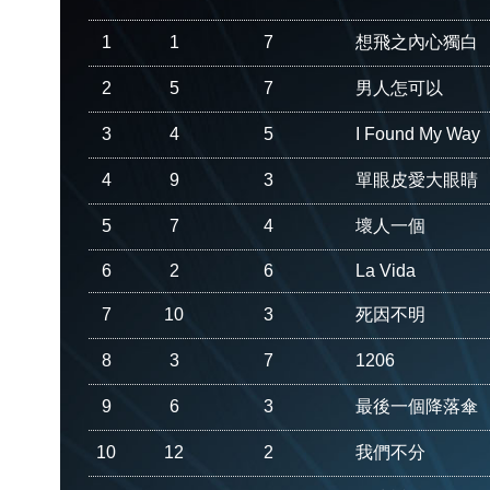
1
1
7
想飛之內心獨白
2
5
7
男人怎可以
3
4
5
I Found My Way
4
9
3
單眼皮愛大眼睛
5
7
4
壞人一個
6
2
6
La Vida
7
10
3
死因不明
8
3
7
1206
9
6
3
最後一個降落傘
10
12
2
我們不分