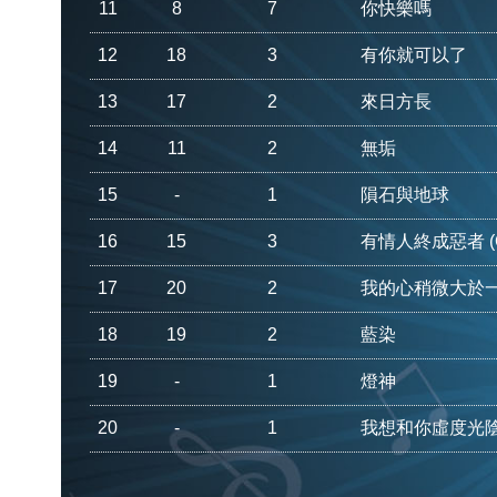
11
8
7
你快樂嗎
12
18
3
有你就可以了
13
17
2
來日方長
14
11
2
無垢
15
-
1
隕石與地球
16
15
3
有情人終成惡者 (Cl
17
20
2
我的心稍微大於
18
19
2
藍染
19
-
1
燈神
20
-
1
我想和你虛度光