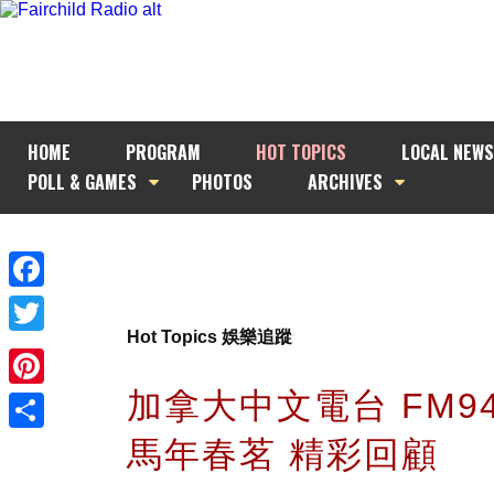
HOME
PROGRAM
HOT TOPICS
LOCAL NEWS
POLL & GAMES
PHOTOS
ARCHIVES
Facebook
Hot Topics 娛樂追蹤
Twitter
加拿大中文電台 FM94
Pinterest
馬年春茗 精彩回顧
Share