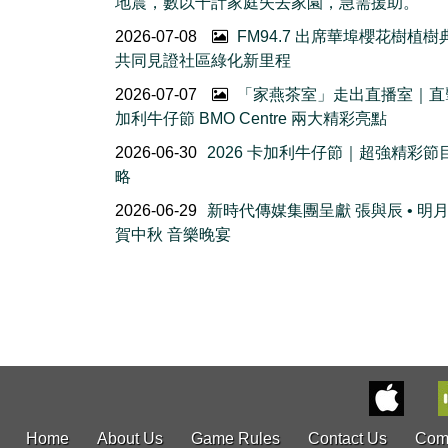
地震，數以千計家庭失去家園，急需援助。
2026-07-08
FM94.7 出席華埠櫻花樹植
共同見證社區綠化新里程
2026-07-07
「家燕茶室」走出直播室｜直
加利牛仔節 BMO Centre 兩大精彩亮點
2026-06-30
2026 卡加利牛仔節｜超強精彩節
略
2026-06-29
新時代傳媒集團呈獻 張與辰 • 明
賀中秋 音樂晚宴
Home
About Us
Game Rules
Contact Us
Com