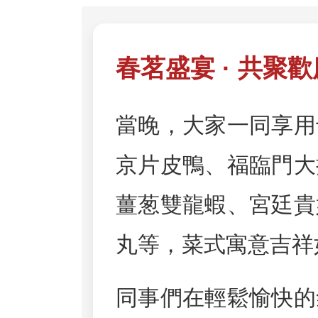
春茗盛宴 · 共聚歡
當晚，大家一同享用
京片皮鴨、福臨門大
薑葱雙龍蝦、宮廷貴
丸等，菜式寓意吉祥
同事們在輕鬆愉快的