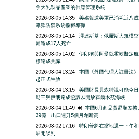
拿大乳製品產業的供應管理系統
2026-08-05 14:35
美媒報道美軍已消耗近八成
導彈防禦系統攔截導彈
2026-08-05 14:14
澤連斯基︰俄羅斯大規模空
輔造成17人死亡
2026-08-05 14:02
伊朗稱與阿曼就霍峽擬定航
標達成共識
2026-08-04 13:24
本國《外國代理人註冊法》
起正式生效
2026-08-04 13:15
美國財長貝森特說可能今日
期三與伊朗達成協議以開放霍爾木茲海峽
2026-08-04 11:49
本國6月商品貿易順差擴
39億 出口連升5個月創新高
2026-08-02 17:16
特朗普將在當地週一下午和
展開談判