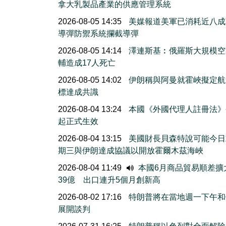
拿大乳製品產業的供應管理系統
2026-08-05 14:35
美媒報道美軍已消耗近八成
導彈防禦系統攔截導彈
2026-08-05 14:14
澤連斯基︰俄羅斯大規模空
輔造成17人死亡
2026-08-05 14:02
伊朗稱與阿曼就霍峽擬定航
標達成共識
2026-08-04 13:24
本國《外國代理人註冊法》
起正式生效
2026-08-04 13:15
美國財長貝森特說可能今日
期三與伊朗達成協議以開放霍爾木茲海峽
2026-08-04 11:49
本國6月商品貿易順差擴
39億 出口連升5個月創新高
2026-08-02 17:16
特朗普將在當地週一下午和
展開談判