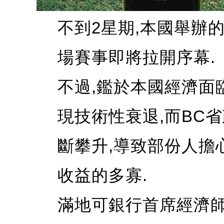
不到2星期,本國舉辦
場賽事即將拉開序幕.
不過,鑑於本國經濟面
現技術性衰退,而BC
斷攀升,導致部份人擔
收益的多寡.
滿地可銀行首席經濟師Do