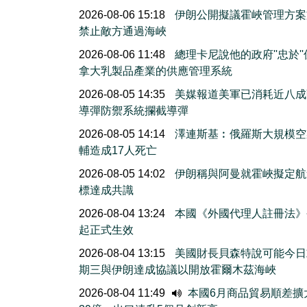
2026-08-06 15:18
伊朗公開擬議霍峽管理方案
禁止敵方通過海峽
2026-08-06 11:48
總理卡尼說他的政府''忠於'
拿大乳製品產業的供應管理系統
2026-08-05 14:35
美媒報道美軍已消耗近八成
導彈防禦系統攔截導彈
2026-08-05 14:14
澤連斯基︰俄羅斯大規模空
輔造成17人死亡
2026-08-05 14:02
伊朗稱與阿曼就霍峽擬定航
標達成共識
2026-08-04 13:24
本國《外國代理人註冊法》
起正式生效
2026-08-04 13:15
美國財長貝森特說可能今日
期三與伊朗達成協議以開放霍爾木茲海峽
2026-08-04 11:49
本國6月商品貿易順差擴