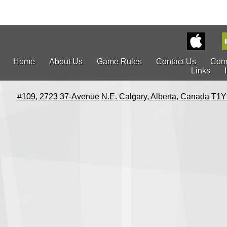
Home
About Us
Game Rules
Contact Us
Com
Links
#109, 2723 37-Avenue N.E. Calgary, Alberta, Canada T1