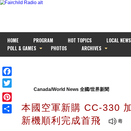
HOME
PROGRAM
HOT TOPICS
LOCAL NEWS
POLL & GAMES
PHOTOS
ARCHIVES
Facebook
Canada/World News 全國/世界新聞
Twitter
本國空軍新購 CC-330 
Pinterest
新機順利完成首飛
Share