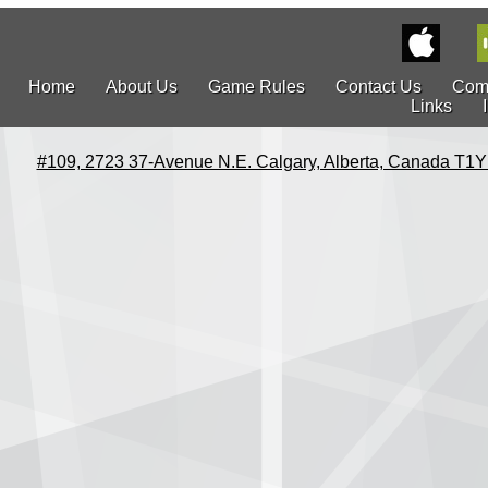
Home
About Us
Game Rules
Contact Us
Com
Links
#109, 2723 37-Avenue N.E. Calgary, Alberta, Canada T1