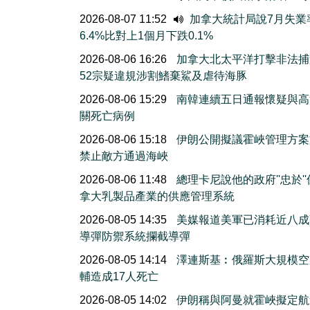
2026-08-07 11:52
加拿大統計局說7月失業
6.4%比對上1個月下跌0.1%
2026-08-06 16:26
加拿大北太平洋打擊非法捕
52宗疑違規涉割鰭棄鯊及虐待海豚
2026-08-06 15:29
南韓連續五日通報懷疑與高
關死亡病例
2026-08-06 15:18
伊朗公開擬議霍峽管理方案
禁止敵方通過海峽
2026-08-06 11:48
總理卡尼說他的政府''忠於'
拿大乳製品產業的供應管理系統
2026-08-05 14:35
美媒報道美軍已消耗近八成
導彈防禦系統攔截導彈
2026-08-05 14:14
澤連斯基︰俄羅斯大規模空
輔造成17人死亡
2026-08-05 14:02
伊朗稱與阿曼就霍峽擬定航