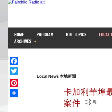
HOME
PROGRAM
HOT TOPICS
LOCAL 
ARCHIVES
Facebook
Local News 本地新聞
Twitter
卡加利華埠
Pinterest
案件
Share