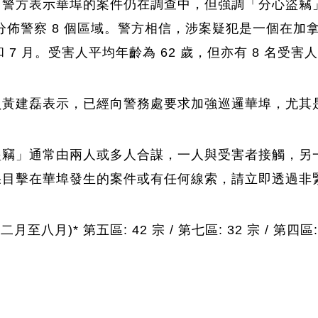
示華埠的案件仍在調查中，但強調「分心盜竊」(Distra
，分佈警察 8 個區域。警方相信，涉案疑犯是一個在
7 月。受害人平均年齡為 62 歲，但亦有 8 名受害人
員黃建磊表示，已經向警務處要求加強巡邏華埠，尤其
盜竊」通常由兩人或多人合謀，一人與受害者接觸，另
擊在華埠發生的案件或有任何線索，請立即透過非緊急熱線 
至八月)* 第五區: 42 宗 / 第七區: 32 宗 / 第四