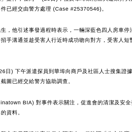
由警方處理​ (Case #25370546​)。
先生，他引述事發過程時表示，一輛深藍色四人房車停
子招手溝通並趁受害人行近時成功吻向對方，受害人短
(26日) 下午派遣探員到華埠向商戶及社區人士搜集
及截圖已經交給警方協助調查。
 Chinatown BIA) 對事件表示關注，促進會的清
案的資料。