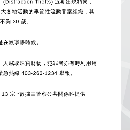
ction Thefts) 近期出現頻繁，
加拿大各地活動的季節性流動罪案組織，其
不夠 30 歲。
是在較寧靜時候。
一人竊取珠寶財物，犯罪者亦有時利用銷
403-266-1234 舉報。
區: 13 宗 *數據由警察公共關係科提供