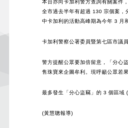
本台亦向卡加利警方查詢有關案件，警方表
全市過去半年有超過 130 宗個案
中卡加利的活動高峰期為今年 3 月和 
卡加利警察公署委員暨第七區市議
警方提醒公眾要加倍留意，「分心
售珠寶來企圖牟利。現呼籲公眾若果目
最多發生「分心盜竊」的 3 個區域 (二月
(黃慧聰報導)