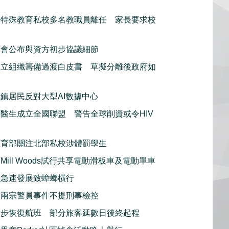
利特殊教育私校多名教職員離任 家長要求校
工會公布與資方初步協議細節
獨立組織籌備過渡白皮書 草擬分離後政府如
鎮居民反對大型AI數據中心
醫生成立全國聯盟 警告全球削資或令HIV
教育部關注北部私校涉體罰學生
Mill Woods試行共享電動滑板車及電動單車
利急速發展致蟑螂橫行
：兩宗警員事件不提刑事檢控
逐步恢復航班 部分旅客延數日後終起程