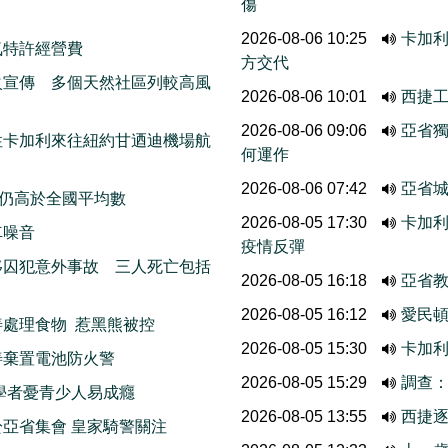
傷
2026-08-06 10:25
卡加
氣特許經營費
方交代
火宣傳 多個天然社區列較高風
2026-08-06 10:01
西捷
2026-08-06 09:06
亞省
性卡加利來往紐約甘迺迪機場航
何運作
2026-08-06 07:42
亞省城
 仍高於全國平均數
2026-08-05 17:30
卡加利
車噪音
疫情反彈
移囚犯意外事故 三人死亡包括
2026-08-05 16:18
亞省
2026-08-05 16:12
愛民頓
處理食物 惹黑熊被控
2026-08-05 15:30
卡加
善棄置電池防火警
2026-08-05 15:29
調查
學者憂青少人易成癮
2026-08-05 13:55
西捷
亞省集會 皇家騎警關注