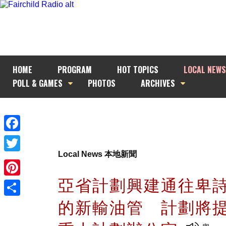
HOME
PROGRAM
HOT TOPICS
LOCAL NEWS
POLL & GAMES
PHOTOS
ARCHIVES
Facebook
Local News 本地新聞
Twitter
亞省計劃興建通往卑
Pinterest
的新輸油管 計劃將
Share