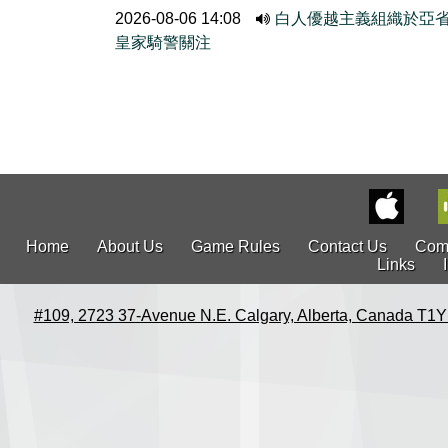
2026-08-06 14:08
白人優越主義組織於亞
皇家騎警關注
Home
About Us
Game Rules
Contact Us
Com
Links
#109, 2723 37-Avenue N.E. Calgary, Alberta, Canada T1