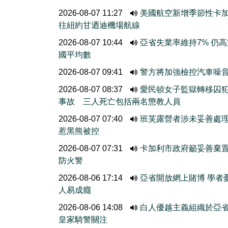
2026-08-07 11:27
美國航空新增季節性卡
往紐約甘迺迪機場航線
2026-08-07 10:44
亞省失業率維持7% 仍
國平均數
2026-08-07 09:41
警方將加強檢控汽車噪
2026-08-07 08:37
愛民頓女子監獄轉移囚
事故 三人死亡包括兩名懲教人員
2026-08-07 07:40
班芙露營者涉未妥善處
惹黑熊被控
2026-08-07 07:31
卡加利市政府籲妥善棄
防火警
2026-08-06 17:14
亞省開放網上賭博 學者
人易成癮
2026-08-06 14:08
白人優越主義組織於亞
皇家騎警關注