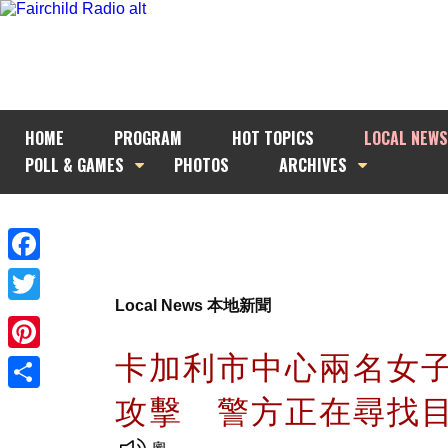
HOME
PROGRAM
HOT TOPICS
LOCAL NEWS
POLL & GAMES
PHOTOS
ARCHIVES
Facebook
Local News 本地新聞
Twitter
卡加利市中心兩名女
Pinterest
攻擊 警方正在尋找
Share