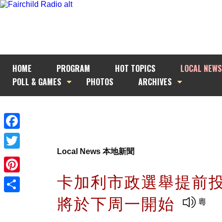
HOME
PROGRAM
HOT TOPICS
LOCAL NEWS
POLL & GAMES
PHOTOS
ARCHIVES
Facebook
Local News 本地新聞
Twitter
卡加利市政選舉提前
Pinterest
將於下周一開始
Share