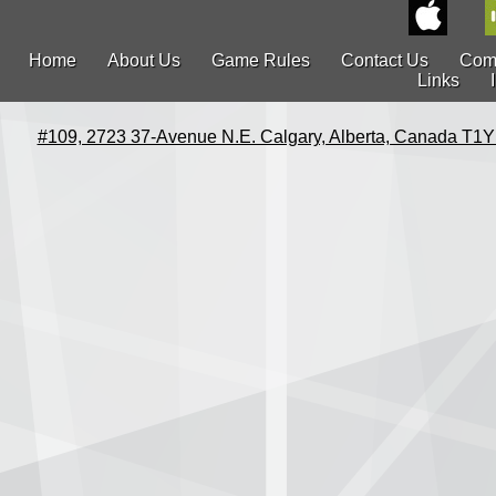
Home
About Us
Game Rules
Contact Us
Com
Links
#109, 2723 37-Avenue N.E. Calgary, Alberta, Canada T1