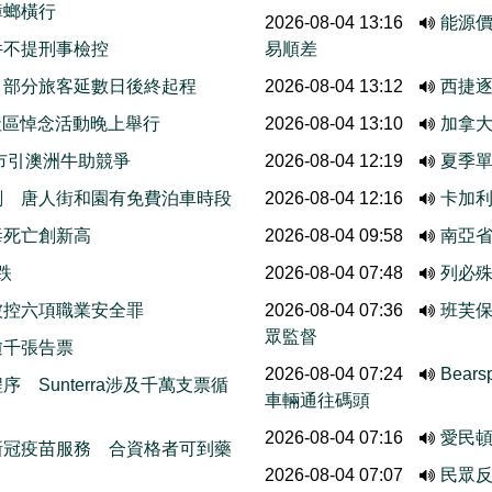
蟑螂橫行
2026-08-04 13:16
能源
件不提刑事檢控
易順差
 部分旅客延數日後終起程
2026-08-04 13:12
西捷
r社區悼念活動晚上舉行
2026-08-04 13:10
加拿
市引澳洲牛助競爭
2026-08-04 12:19
夏季單
劃 唐人街和園有免費泊車時段
2026-08-04 12:16
卡加利
毒死亡創新高
2026-08-04 09:58
南亞
跌
2026-08-04 07:48
列必
被控六項職業安全罪
2026-08-04 07:36
班芙
眾監督
逾千張告票
2026-08-04 07:24
Bea
 Sunterra涉及千萬支票循
車輛通往碼頭
2026-08-04 07:16
愛民
新冠疫苗服務 合資格者可到藥
2026-08-04 07:07
民眾反