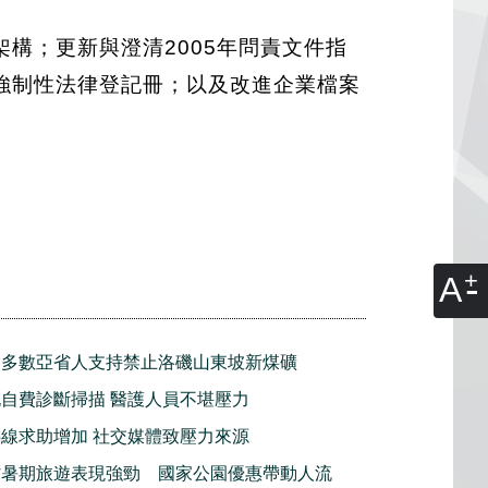
構；更新與澄清2005年問責文件指
強制性法律登記冊；以及改進企業檔案
A
指多數亞省人支持禁止洛磯山東坡新煤礦
自費診斷掃描 醫護人員不堪壓力
線求助增加 社交媒體致壓力來源
省暑期旅遊表現強勁 國家公園優惠帶動人流