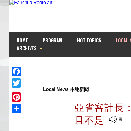
HOME
PROGRAM
HOT TOPICS
LOCAL 
ARCHIVES
Facebook
Local News 本地新聞
Twitter
亞省審計長
Pinterest
且不足
Share