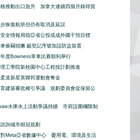
價格推動出口急升 加拿大連續四個月錄得貿
逐步恢復航班但仍有取消及延誤
大安全情報局指亞省公投或成外國干預目標
車偷竊猖獗 籲登記序號加設防盜裝置
年度Bowness單車比賽順利舉行
省理工學院新校園中心工程按計劃推進
殊柔道新星英聯邦運動會奪金
保育建築審批權引爭議 規劃委員會促保留公
rspaw水庫水上活動爭議持續 市府設圍欄限制
頓諮詢城市樹冠規劃
對Meta亞省數據中心 憂用電、環境及生活