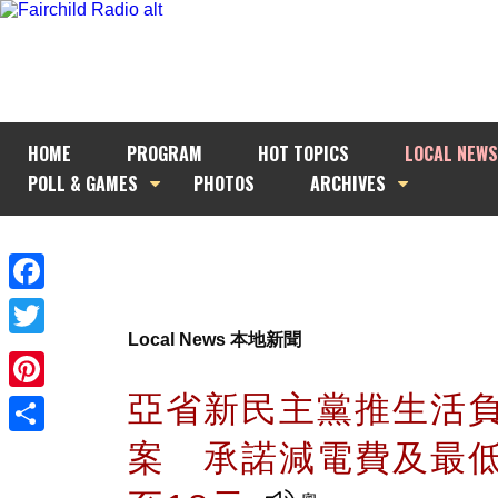
HOME
PROGRAM
HOT TOPICS
LOCAL NEWS
POLL & GAMES
PHOTOS
ARCHIVES
Facebook
Local News 本地新聞
Twitter
亞省新民主黨推生活
Pinterest
案 承諾減電費及最
Share