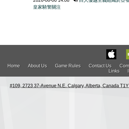
2026-08-06 14:08
白人優越主義組織於亞
皇家騎警關注
Home
About Us
Game Rules
Contact Us
Com
Links
#109, 2723 37-Avenue N.E. Calgary, Alberta, Canada T1