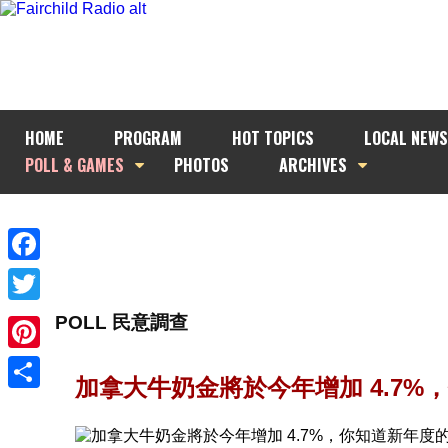
HOME
PROGRAM
HOT TOPICS
LOCAL NEWS
POLL & GAMES
PHOTOS
ARCHIVES
Facebook
Twitter
POLL 民意調查
Pinterest
加拿大牛奶金將於今年增加 4.7
Share