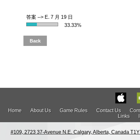
答案 --> E. 7 月 19 日
33.33%
Home
About Us
Game Rules
Contact Us
Com
Links
#109, 2723 37-Avenue N.E. Calgary, Alberta, Canada T1