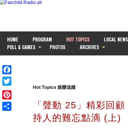
HOME
PROGRAM
HOT TOPICS
LOCAL NEWS
POLL & GAMES
PHOTOS
ARCHIVES
Facebook
Hot Topics 娛樂追蹤
Twitter
「聲動 25」精彩回顧 (
Pinterest
持人的難忘點滴 (上)
Share