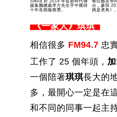
Stella 於 2014 年從新時代傳
每位聽眾帶
媒集團總裁李方先生手中獲得
台，參與 2
十年長期服務獎。
媽是煮角》
《一家人》琪琪
相信很多
FM94.7
忠實
工作了 25 個年頭，
加
一個陪著
琪琪
長大的
多，最開心一定是在
和不同的同事一起主