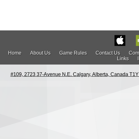
Home
About Us
Game Rules
Contact Us
Com
Links
#109, 2723 37-Avenue N.E. Calgary, Alberta, Canada T1