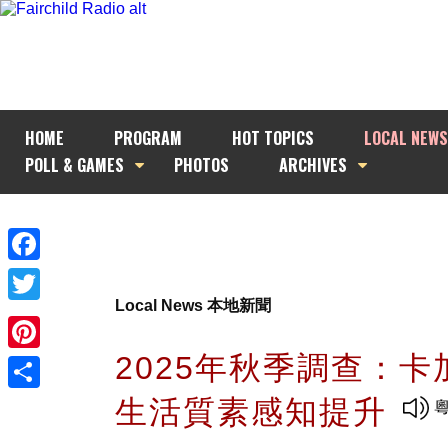
HOME
PROGRAM
HOT TOPICS
LOCAL NEWS
POLL & GAMES
PHOTOS
ARCHIVES
Facebook
Local News 本地新聞
Twitter
2025年秋季調查：卡
Pinterest
生活質素感知提升
Share