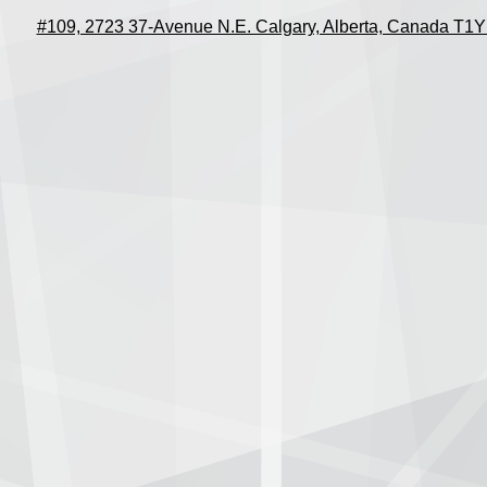
#109, 2723 37-Avenue N.E. Calgary, Alberta, Canada T1