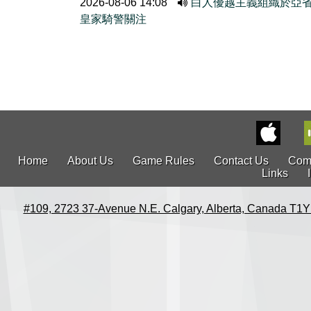
2026-08-06 14:08
白人優越主義組織於亞
皇家騎警關注
Home
About Us
Game Rules
Contact Us
Com
Links
#109, 2723 37-Avenue N.E. Calgary, Alberta, Canada T1