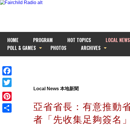
HOME
PROGRAM
HOT TOPICS
LOCAL NEWS
POLL & GAMES
PHOTOS
ARCHIVES
Facebook
Local News 本地新聞
Twitter
亞省省長：有意推動
Pinterest
者「先收集足夠簽名
Share