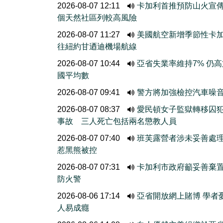
2026-08-07 12:11
卡加利首推預防山火宣
個天然社區列較高風險
2026-08-07 11:27
美國航空新增季節性卡
往紐約甘迺迪機場航線
2026-08-07 10:44
亞省失業率維持7% 仍
國平均數
2026-08-07 09:41
警方將加強檢控汽車噪
2026-08-07 08:37
愛民頓女子監獄轉移囚
事故 三人死亡包括兩名懲教人員
2026-08-07 07:40
班芙露營者涉未妥善處
惹黑熊被控
2026-08-07 07:31
卡加利市政府籲妥善棄
防火警
2026-08-06 17:14
亞省開放網上賭博 學者
人易成癮