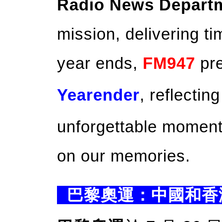
Radio News Depart
mission, delivering t
year ends,
FM947
pre
Yearender
, reflectin
unforgettable moments
on our memories.
巴黎奧運：中國和香