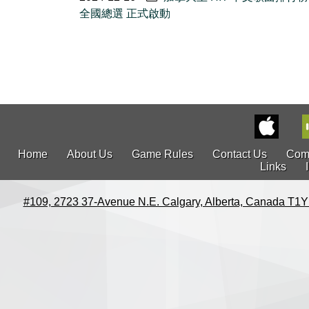
全國總選 正式啟動
Home
About Us
Game Rules
Contact Us
Com
Links
#109, 2723 37-Avenue N.E. Calgary, Alberta, Canada T1