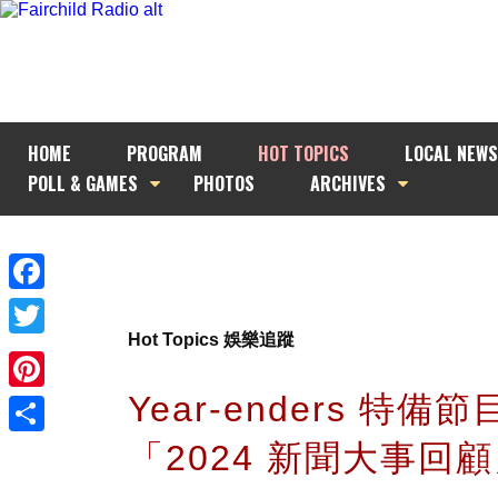
HOME
PROGRAM
HOT TOPICS
LOCAL NEWS
POLL & GAMES
PHOTOS
ARCHIVES
Facebook
Hot Topics 娛樂追蹤
Twitter
Year-enders 特備節
Pinterest
「2024 新聞大事回
Share