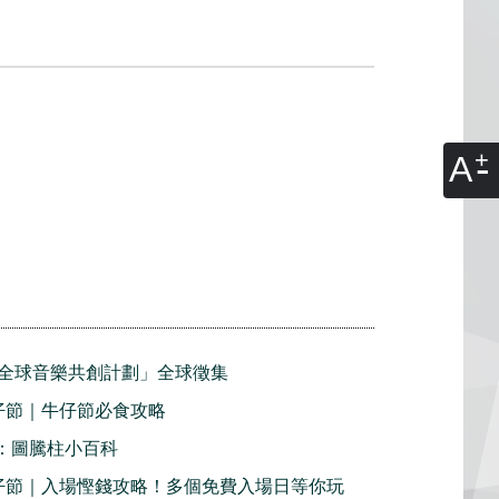
A
全球音樂共創計劃」全球徵集
牛仔節｜牛仔節必食攻略
2：圖騰柱小百科
利牛仔節｜入場慳錢攻略！多個免費入場日等你玩