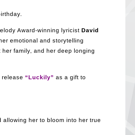
irthday.
Melody Award-winning lyricist
David
er emotional and storytelling
 her family, and her deep longing
 release
“Luckily”
as a gift to
d allowing her to bloom into her true