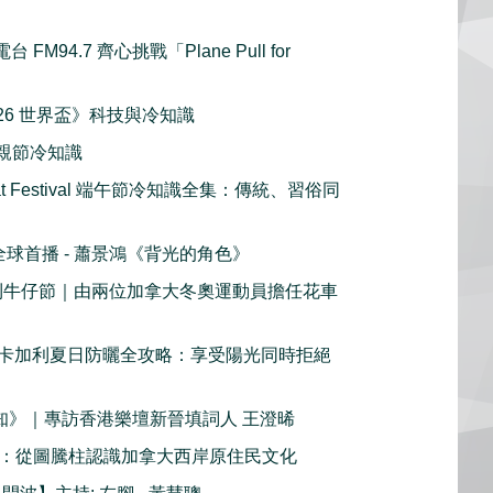
FM94.7 齊心挑戰「Plane Pull for
《2026 世界盃》科技與冷知識
y 父親節冷知識
oat Festival 端午節冷知識全集：傳統、習俗同
c 全球首播 - 蕭景鴻《背光的角色》
加利牛仔節｜由兩位加拿大冬奧運動員擔任花車
卡加利夏日防曬全攻略：享受陽光同時拒絕
鮮知》｜專訪香港樂壇新晉填詞人 王澄晞
1 ：從圖騰柱認識加拿大西岸原住民文化