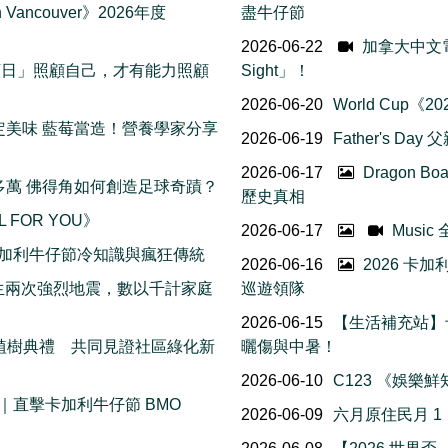
Vancouver》2026年度
盡牛仔節
2026-06-22
加拿大中文電台 
我照顧日」照顧自己，才有能力照顧
Sight」！
2026-06-20
World Cup
日限定美味 藍莓當造！營養學家分享
2026-06-19
Father's Da
2026-06-17
Dragon B
五十多萬 佛得角如何創造足球奇蹟？
歷史真相
L FOR YOU》
2026-06-17
Musi
 個卡加利牛仔節冷知識與瘋狂傳統
2026-06-16
2026 卡
接連發生兩次強烈地震，數以千計家庭
巡遊領隊
2026-06-15
【生活補充站】
花樹植樹典禮 共同見證社區綠化新
曬傷與中暑！
2026-06-10
C123 《娛樂
直擊卡加利牛仔節 BMO
2026-06-09
六月原住民月 