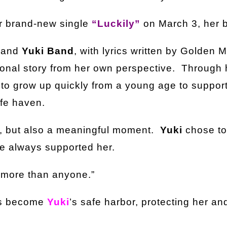
r brand-new single
“Luckily”
on March 3, her b
and
Yuki Band
, with lyrics written by Golden 
sonal story from her own perspective. Through h
to grow up quickly from a young age to support
fe haven.
y, but also a meaningful moment.
Yuki
chose to
ve always supported her.
t more than anyone.”
as become
Yuki
’s safe harbor, protecting her an