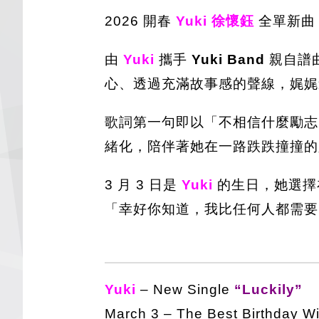
2026 開春
Yuki 徐懷鈺
全單新曲
由
Yuki
攜手
Yuki Band
親自譜
心、透過充滿故事感的聲線，娓娓
歌詞第一句即以「不相信什麼勵志
緒化，陪伴著她在一路跌跌撞撞的
3 月 3 日是
Yuki
的生日，她選擇
「幸好你知道，我比任何人都需要。
Yuki
– New Single
“Luckily”
March 3 – The Best Birthday W