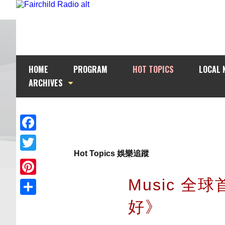
HOME
PROGRAM
HOT TOPICS
LOCAL 
ARCHIVES
Facebook
Hot Topics 娛樂追蹤
Twitter
Music 全球
Pinterest
好》
Share