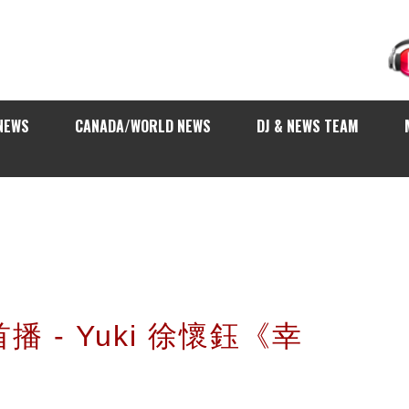
NEWS
CANADA/WORLD NEWS
DJ & NEWS TEAM
首播 - Yuki 徐懷鈺《幸