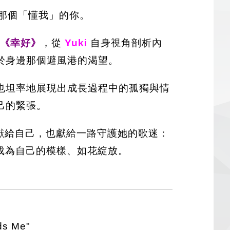
見那個「懂我」的你。
《幸好》
，從
Yuki
自身視角剖析內
於身邊那個避風港的渴望。
也坦率地展現出成長過程中的孤獨與情
己的緊張。
獻給自己，也獻給一路守護她的歌迷：
她成為自己的模樣、如花綻放。
ds Me"