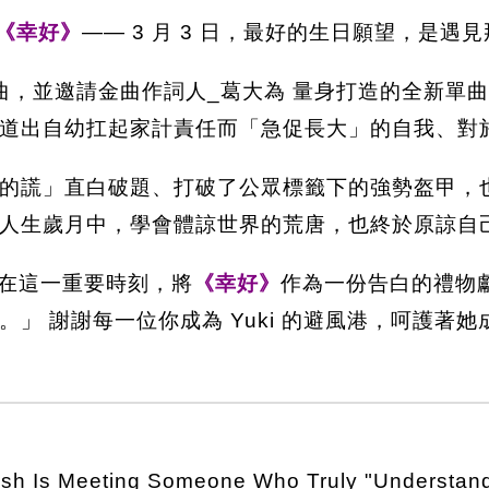
《幸好》
—— 3 月 3 日，最好的生日願望，是遇
曲，並邀請金曲作詞人_葛大為 量身打造的全新單曲
道出自幼扛起家計責任而「急促長大」的自我、對
的謊」直白破題、打破了公眾標籤下的強勢盔甲，
人生歲月中，學會體諒世界的荒唐，也終於原諒自
在這一重要時刻，將
《幸好》
作為一份告白的禮物
」 謝謝每一位你成為 Yuki 的避風港，呵護著
ish Is Meeting Someone Who Truly "Understan