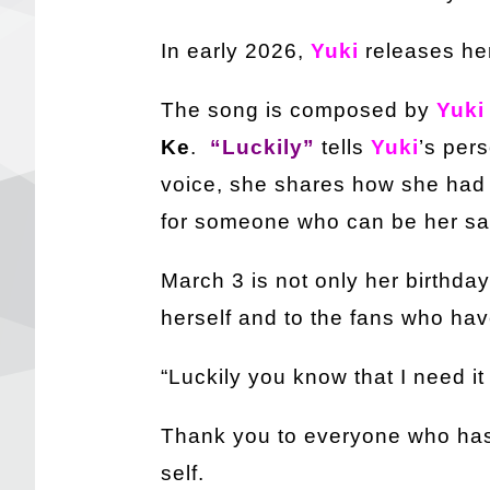
In early 2026,
Yuki
releases he
The song is composed by
Yuki
Ke
.
“Luckily”
tells
Yuki
’s per
voice, she shares how she had 
for someone who can be her sa
March 3 is not only her birthda
herself and to the fans who ha
“Luckily you know that I need i
Thank you to everyone who h
self.