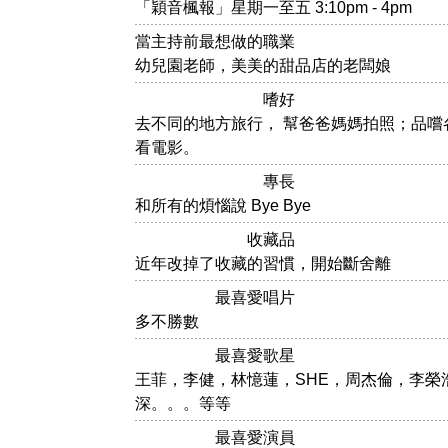
「穎音楓報」星期一至五 3:10pm - 4pm
當主持前最想做的職業
幼兒園老師，美美的甜品店的老闆娘
嗜好
去不同的地方旅行， 幫爸爸媽媽拍照；品嚐
看電影。
專長
和所有的煩惱說 Bye Bye
收藏品
近年改掉了收藏的習慣，開始斷舍離
最喜愛唱片
多不勝數
最喜愛歌星
王菲，李健，林憶蓮，SHE，周杰倫，李榮
深。。。等等
最喜愛演員