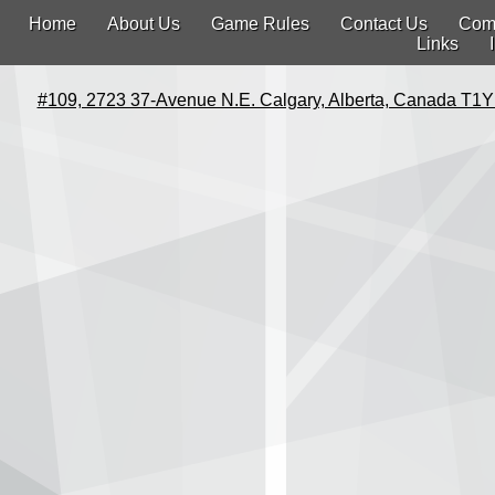
Home
About Us
Game Rules
Contact Us
Com
Links
#109, 2723 37-Avenue N.E. Calgary, Alberta, Canada T1