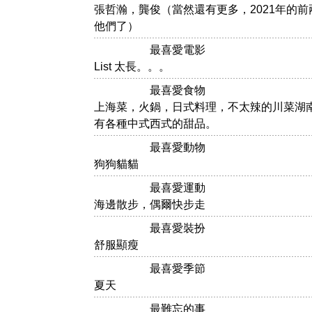
張哲瀚，龔俊（當然還有更多，2021年的
他們了）
最喜愛電影
List 太長。。。
最喜愛食物
上海菜，火鍋，日式料理，不太辣的川菜湖
有各種中式西式的甜品。
最喜愛動物
狗狗貓貓
最喜愛運動
海邊散步，偶爾快步走
最喜愛裝扮
舒服顯瘦
最喜愛季節
夏天
最難忘的事