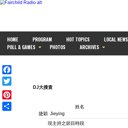
HOME
PROGRAM
HOT TOPICS
LOCAL NEWS
POLL & GAMES
PHOTOS
ARCHIVES
Facebook
DJ大搜查
Twitter
Pinterest
姓名
捷穎 Jieying
Share
現主持之節目時段