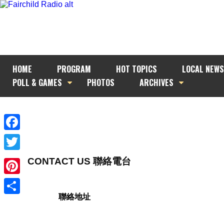
HOME
PROGRAM
HOT TOPICS
LOCAL NEWS
POLL & GAMES
PHOTOS
ARCHIVES
Facebook
Twitter
CONTACT US 聯絡電台
Pinterest
聯絡地址
Share