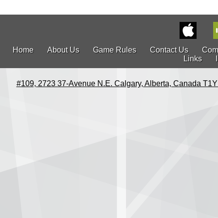
Home
About Us
Game Rules
Contact Us
Com
Links
#109, 2723 37-Avenue N.E. Calgary, Alberta, Canada T1