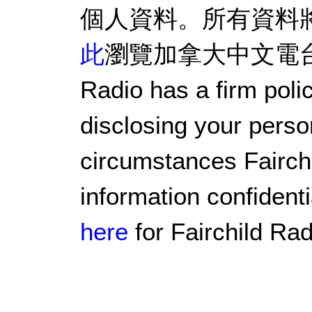
個人資料。所有資料
此
瀏覽加拿大中文電台私隱
Radio has a firm polic
disclosing your perso
circumstances Fairchi
information confidenti
here
for Fairchild Rad