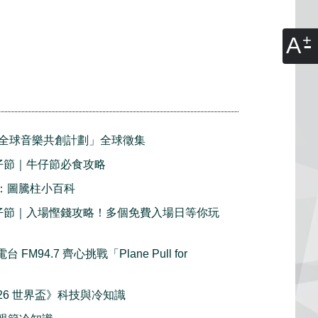
A
全球音樂共創計劃」全球徵集
牛仔節｜牛仔節必食攻略
2：圖騰柱小百科
利牛仔節｜入場慳錢攻略！多個免費入場日等你玩
FM94.7 齊心挑戰「Plane Pull for
《2026 世界盃》科技與冷知識