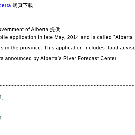
berta
網頁下載
vernment of Alberta 提供
le application in late May, 2014 and is called "Alberta 
s in the province. This application includes flood adviso
ts announced by Alberta's River Forecast Center.
劃
績