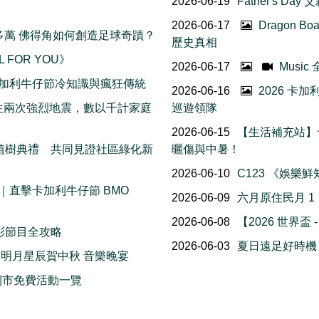
2026-06-19
Father's Da
2026-06-17
Dragon B
五十多萬 佛得角如何創造足球奇蹟？
歷史真相
L FOR YOU》
2026-06-17
Musi
 個卡加利牛仔節冷知識與瘋狂傳統
2026-06-16
2026 卡
接連發生兩次強烈地震，數以千計家庭
巡遊領隊
2026-06-15
【生活補充站】
花樹植樹典禮 共同見證社區綠化新
曬傷與中暑！
2026-06-10
C123 《娛樂
直擊卡加利牛仔節 BMO
2026-06-09
六月原住民月 
2026-06-08
【2026 世界盃 
精彩節目全攻略
2026-06-03
夏日遠足好時機！2
 明月星辰賀中秋 音樂晚宴
 卡加利市免費活動一覽