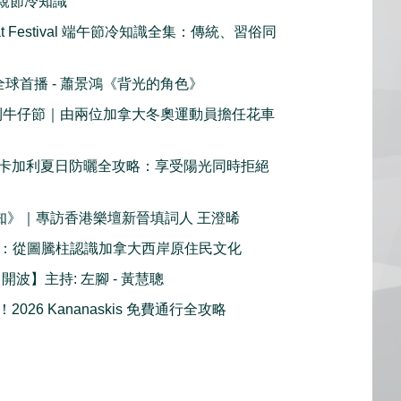
y 父親節冷知識
oat Festival 端午節冷知識全集：傳統、習俗同
c 全球首播 - 蕭景鴻《背光的角色》
加利牛仔節｜由兩位加拿大冬奧運動員擔任花車
卡加利夏日防曬全攻略：享受陽光同時拒絕
鮮知》｜專訪香港樂壇新晉填詞人 王澄晞
1 ：從圖騰柱認識加拿大西岸原住民文化
- 開波】主持: 左腳 - 黃慧聰
026 Kananaskis 免費通行全攻略