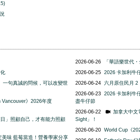
5)
情況
2026-06-26
「華語樂世代・
文化
2026-06-25
2026 卡加利
友誼日」一句真誠的問候，可以改變世
2026-06-24
六月原住民月 
2026-06-23
2026 卡加
Vancouver》2026年度
盡牛仔節
2026-06-22
加拿大中文電台 
我照顧日」照顧自己，才有能力照顧
Sight」！
2026-06-20
World Cup
日限定美味 藍莓當造！營養學家分享