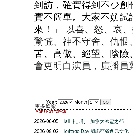
到訪
，
確實得到不少創
實不簡單
。
大家不妨試
來
！
」 以喜
、
怒
、
哀
、
驚慌
、
神不守舍
、
仇恨
苦
、
高傲
、
絕
望
、
陰險
會更明白演員
，
廣播員
Year:
Month
2026-08-05
Hail 卡加利：加拿大冰雹之都
2026-08-02
Heritage Day 認識亞省多元文化