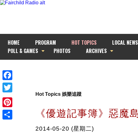
HOME
PROGRAM
HOT TOPICS
LOCAL NEWS
POLL & GAMES
PHOTOS
ARCHIVES
Facebook
Hot Topics 娛樂追蹤
Twitter
《優遊記事簿》惡魔
Pinterest
Share
2014-05-20 (星期二)