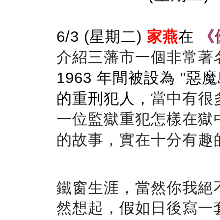
6/3 (
星期二
)
家燕
在
《
介紹三藩市一個非常著
1963
年間被設為 "
惡魔
的重刑犯人
，
當中有很
一位監獄重犯怎樣在獄
的故事
，
實在十分有趣
鐵窗生涯
，
當然你我
絕
然想起
，
假
如日後寫一