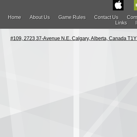
Home
About Us
Game Rules
Contact Us
Com
Links
#109, 2723 37-Avenue N.E. Calgary, Alberta, Canada T1