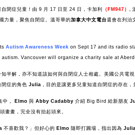
自閉症兒童！由 9 月 17 日至 24 日，卡加利
（FM947）
,
國力量，聚焦自閉症。溫哥華的
加拿大中文電台
還會在列治
its
Autism Awareness Week
on Sept 17 and its radio st
autism. Vancouver will organize a charity sale at Aber
一知半解，亦不知道該如何與自閉症人士相處。美國公共電
自閉症的角色
Julia
，目的是讓更多兒童知道自閉症的存在，
集中，
Elmo
與
Abby Cadabby
介紹 Big Bird 給新朋友
Ju
頭畫畫，完全沒有抬起頭來。
a
不喜歡我？」但好心的
Elmo
隨即打圓場，指出因為
Juli