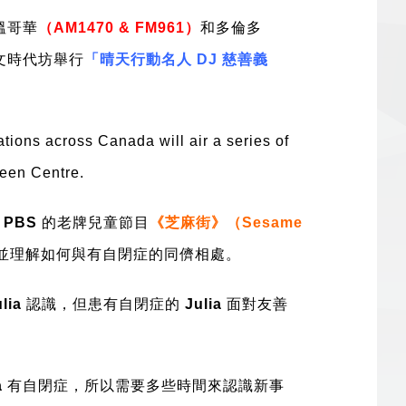
 溫哥華
（AM1470 & FM961）
和多倫多
文時代坊舉行
「晴天行動名人 DJ 慈善義
ations across Canada will air a series of
deen Centre.
視
PBS
的老牌兒童節目
《芝麻街》（Sesame
並理解如何與有自閉症的同儕相處。
lia
認識，但患有自閉症的
Julia
面對友善
a
有自閉症，所以需要多些時間來認識新事