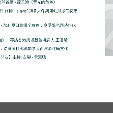
c 全球首播 - 蕭景鴻《背光的角色》
加利牛仔節｜由兩位加拿大冬奧運動員擔任花車
卡加利夏日防曬全攻略：享受陽光同時拒絕
鮮知》｜專訪香港樂壇新晉填詞人 王澄晞
1 ：從圖騰柱認識加拿大西岸原住民文化
- 開波】主持: 左腳 - 黃慧聰