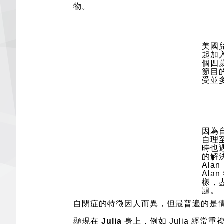
物。
美國
起加入
個四
節目
受並
因為
自理
時也
的解決
Al
Ala
樣，
題。
自閉症的特徵因人而異，但最普遍的是
顯現在
Julia
身上，例如 Julia 經