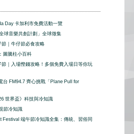
nada Day 卡加利市免費活動一覽
全球音樂共創計劃」全球徵集
牛仔節｜牛仔節必食攻略
2：圖騰柱小百科
利牛仔節｜入場慳錢攻略！多個免費入場日等你玩
FM94.7 齊心挑戰「Plane Pull for
《2026 世界盃》科技與冷知識
y 父親節冷知識
oat Festival 端午節冷知識全集：傳統、習俗同