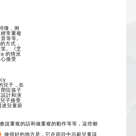
的特徵，例
、經常重複
噪音等等。
自己的方式，
歡笑。《芝
ia 的情況
真心接受
cy
症的兒子，在
自閉症孩子
來設計和演
她和兒子接受
，講述兒童節
。
會說重複的話和做重複的動作等等，這些都
》
做得好的地方是，它在節目中示範兒童該