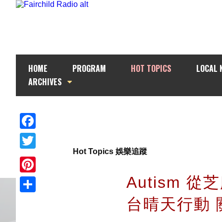
HOME
PROGRAM
HOT TOPICS
LOCAL 
ARCHIVES
Facebook
Hot Topics 娛樂追蹤
Twitter
Autism
Pinterest
台晴天行動 
Share