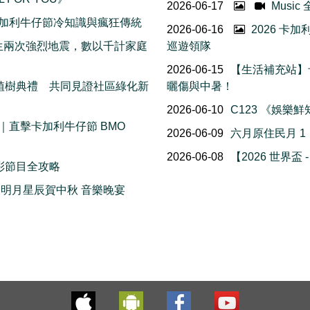
2026-06-17
Musi
 個卡加利牛仔節冷知識與瘋狂傳統
2026-06-16
2026 卡
接連發生兩次強烈地震，數以千計家庭
巡遊領隊
2026-06-15
【生活補充站】
花樹植樹典禮 共同見證社區綠化新
曬傷與中暑！
2026-06-10
C123 《娛樂
直擊卡加利牛仔節 BMO
2026-06-09
六月原住民月 
2026-06-08
【2026 世界盃 
精彩節目全攻略
 明月星辰賀中秋 音樂晚宴