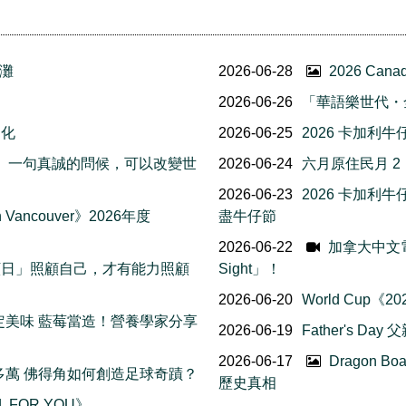
灘
2026-06-28
2026 Ca
2026-06-26
「華語樂世代・
文化
2026-06-25
2026 卡加利
友誼日」一句真誠的問候，可以改變世
2026-06-24
六月原住民月 
2026-06-23
2026 卡加
Vancouver》2026年度
盡牛仔節
2026-06-22
加拿大中文電台 
我照顧日」照顧自己，才有能力照顧
Sight」！
2026-06-20
World Cup
日限定美味 藍莓當造！營養學家分享
2026-06-19
Father's Da
2026-06-17
Dragon B
五十多萬 佛得角如何創造足球奇蹟？
歷史真相
L FOR YOU》