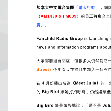
加拿大中文電台集團
「晴天行動」
，關懷
（AM1430 & FM889）
的員工將集合全
賣」
。
Fairchild Radio Group
is launching 
news and information programs about 
大家都聽過自閉症，但很多人仍然對它
Street）
今年春天在節目中加入一個有
在 4 月份播出名為
《Meet Julia》
的一
的
Big Bird
跟她打招呼時，仍然繼續低
Big Bird
於是氣餒地說：「是不是
Juli