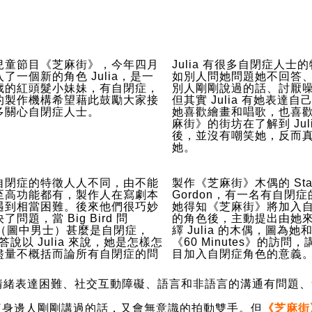
兒童節目《芝麻街》，今年四月
Julia 有很多自閉症人士
了一個新的角色 Julia，是一
如別人問她問題她不回答
歲的紅頭髮小妹妹，有自閉症，
別人剛剛說過的話、討厭
的製作機構希望藉此鼓勵大家接
但其實 Julia 有她表達
多關心自閉症人士。
她喜歡繪畫和唱歌，也喜
麻街》的街坊在了解到 Jul
後，並沒有嘲笑她，反而
她。
自閉症的特徵人人不同，由不能
製作《芝麻街》木偶的 Sta
至高功能都有，製作人在寫劇本
Gordon，有一名有自閉
遇到相當困難。後來他們很巧妙
她得知《芝麻街》將加入
了問題，當 Big Bird 問
的角色後，主動提出由她
an（圖中男士）甚麼是自閉症，
繹 Julia 的木偶，圖為
n 答說以 Julia 來說，她是怎樣怎
《60 Minutes》的訪問
盡量不概括而論所有自閉症的問
目加入自閉症角色的意義
情緒表達困難、社交互動障礙、語言和非語言的溝通有問題、
常重複身邊人剛剛講過的話，又會無意識的拍動雙手。但
《芝麻街