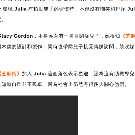
y
發現
Julia
有拍動雙手的習慣時，不但沒有嘲笑和排斥
Jul
耍。
Stacy Gordon
，本身亦育有一名自閉症兒子，她得知
《芝
與木偶的設計和製作，同時也帶同兒子接受傳媒訪問，鼓吹媒
《芝麻街》
加入
Julia
這個角色表示歡迎，認為這有助教導兒
人知道自己並不孤單，因為社會上仍然有很多人關心他們。