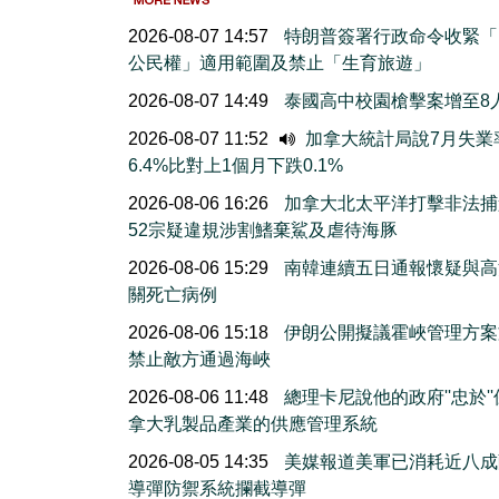
2026-08-07 14:57
特朗普簽署行政命令收緊「
公民權」適用範圍及禁止「生育旅遊」
2026-08-07 14:49
泰國高中校園槍擊案增至8
2026-08-07 11:52
加拿大統計局說7月失業
6.4%比對上1個月下跌0.1%
2026-08-06 16:26
加拿大北太平洋打擊非法捕
52宗疑違規涉割鰭棄鯊及虐待海豚
2026-08-06 15:29
南韓連續五日通報懷疑與高
關死亡病例
2026-08-06 15:18
伊朗公開擬議霍峽管理方案
禁止敵方通過海峽
2026-08-06 11:48
總理卡尼說他的政府''忠於'
拿大乳製品產業的供應管理系統
2026-08-05 14:35
美媒報道美軍已消耗近八成
導彈防禦系統攔截導彈