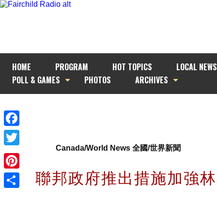
HOME
PROGRAM
HOT TOPICS
LOCAL NEWS
POLL & GAMES
PHOTOS
ARCHIVES
Facebook
Canada/World News 全國/世界新聞
Twitter
聯邦政府推出措施加強
Pinterest
Share