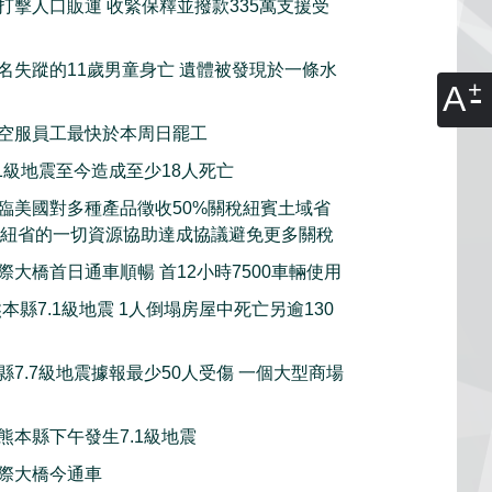
打擊人口販運 收緊保釋並撥款335萬支援受
名失蹤的11歲男童身亡 遺體被發現於一條水
A
空服員工最快於本周日罷工
.1級地震至今造成至少18人死亡
臨美國對多種產品徵收50%關稅紐賓土域省
願意動用紐省的一切資源協助達成協議避免更多關稅
際大橋首日通車順暢 首12小時7500車輛使用
本縣7.1級地震 1人倒塌房屋中死亡另逾130
縣7.7級地震據報最少50人受傷 一個大型商場
熊本縣下午發生7.1級地震
際大橋今通車