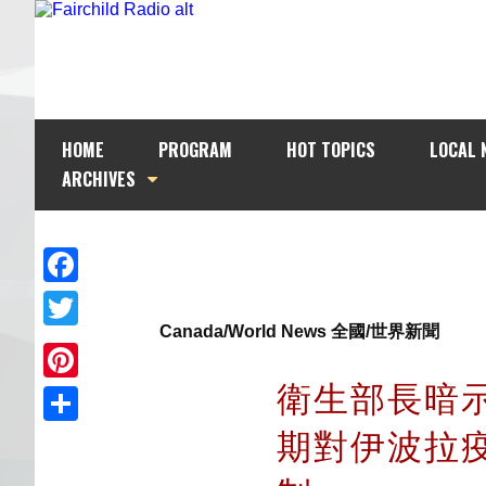
HOME
PROGRAM
HOT TOPICS
LOCAL 
ARCHIVES
Facebook
Canada/World News 全國/世界新聞
Twitter
衛生部長暗
Pinterest
期對伊波拉
Share