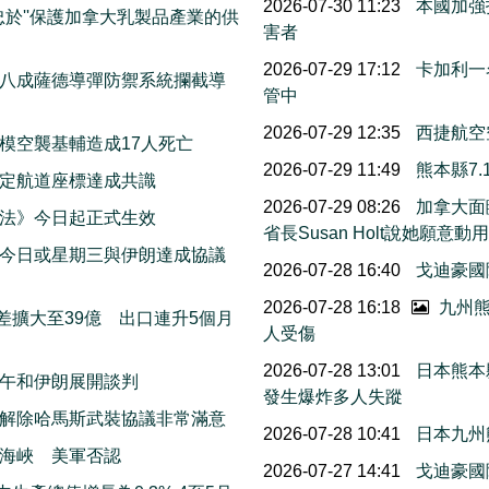
2026-07-30 11:23
本國加強
忠於''保護加拿大乳製品產業的供
害者
2026-07-29 17:12
卡加利一
八成薩德導彈防禦系統攔截導
管中
2026-07-29 12:35
西捷航空
模空襲基輔造成17人死亡
2026-07-29 11:49
熊本縣7
擬定航道座標達成共識
2026-07-29 08:26
加拿大面
法》今日起正式生效
省長Susan Holt說她
今日或星期三與伊朗達成協議
2026-07-28 16:40
戈迪豪國
2026-07-28 16:18
九州熊
差擴大至39億 出口連升5個月
人受傷
2026-07-28 13:01
日本熊本
午和伊朗展開談判
發生爆炸多人失蹤
解除哈馬斯武裝協議非常滿意
2026-07-28 10:41
日本九州
海峽 美軍否認
2026-07-27 14:41
戈迪豪國