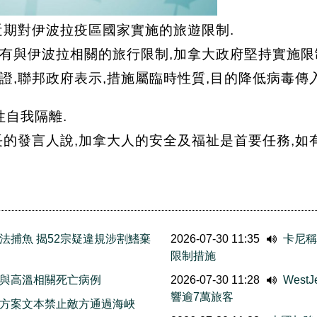
近期對伊波拉疫區國家實施的旅遊限制.
有與伊波拉相關的旅行限制,加拿大政府堅持實施限
,聯邦政府表示,措施屬臨時性質,目的降低病毒傳入
性自我隔離.
的發言人說,加拿大人的安全及福祉是首要任務,如有
法捕魚 揭52宗疑違規涉割鰭棄
2026-07-30 11:35
卡尼稱
限制措施
與高溫相關死亡病例
2026-07-30 11:28
Wes
響逾7萬旅客
方案文本禁止敵方通過海峽