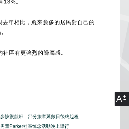
13%。
，與去年相比，愈來愈多的居民對自己的
點。
的社區有更強烈的歸屬感。
A
逐步恢復航班 部分旅客延數日後終起程
男童Parker社區悼念活動晚上舉行