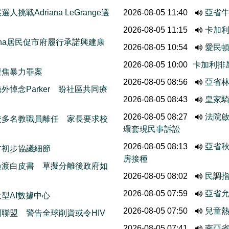
挑戰Adriana LeGrange選
2026-08-05 11:40
亞省牛
2026-08-05 11:15
卡加
thcona居民促市府履行承諾興建康
2026-08-05 10:54
愛民
2026-08-05 10:00
卡加利排
聚焦暴力罪案
2026-08-05 08:56
亞省
悼念Parker 盼社區共同療
2026-08-05 08:43
皇家
2026-08-05 08:27
法院啟
校多名教職員離任 家長要求校
環套現民事訴訟
2026-08-05 08:13
亞省
方初步協議細節
房接種
過渡白皮書 草擬分離後政府如
2026-08-05 08:02
民調
2026-08-05 07:59
亞省允
型AI數據中心
2026-08-05 07:50
兒童熱
聯盟 警告全球削資或令HIV
2026-08-05 07:41
南亞