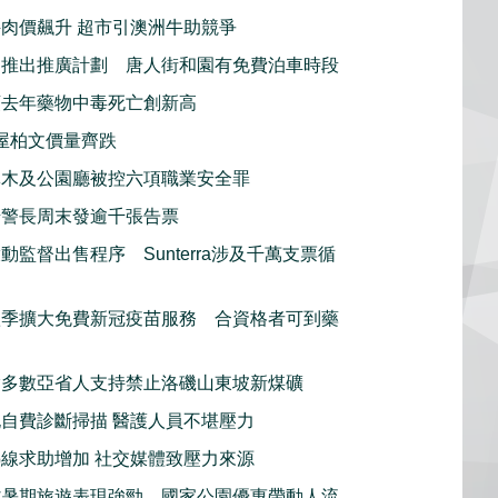
肉價飆升 超市引澳洲牛助競爭
利推出推廣計劃 唐人街和園有免費泊車時段
頓去年藥物中毒死亡創新高
屋柏文價量齊跌
林木及公園廳被控六項職業安全罪
騎警長周末發逾千張告票
動監督出售程序 Sunterra涉及千萬支票循
秋季擴大免費新冠疫苗服務 合資格者可到藥
指多數亞省人支持禁止洛磯山東坡新煤礦
自費診斷掃描 醫護人員不堪壓力
線求助增加 社交媒體致壓力來源
省暑期旅遊表現強勁 國家公園優惠帶動人流