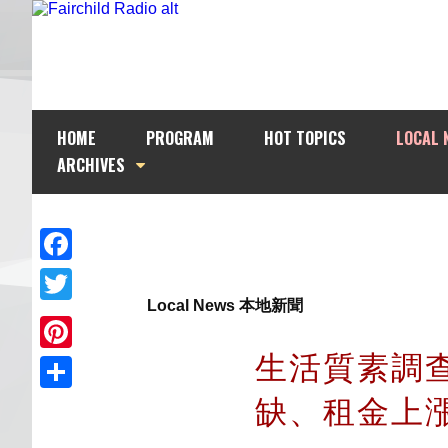
HOME
PROGRAM
HOT TOPICS
LOCAL 
ARCHIVES
Facebook
Local News 本地新聞
Twitter
生活質素調
Pinterest
缺、租金上
Share