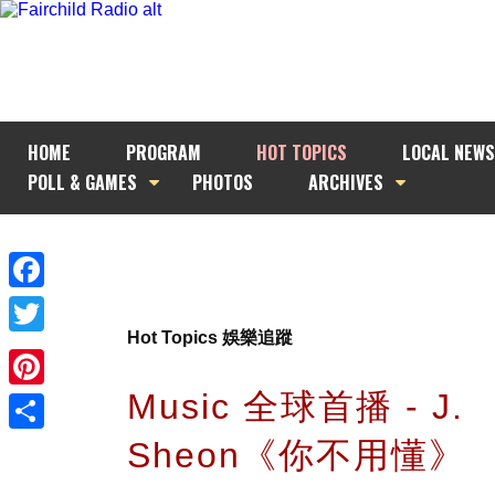
HOME
PROGRAM
HOT TOPICS
LOCAL NEWS
POLL & GAMES
PHOTOS
ARCHIVES
Facebook
Hot Topics 娛樂追蹤
Twitter
Music 全球首播 - J.
Pinterest
Sheon《你不用懂》
Share