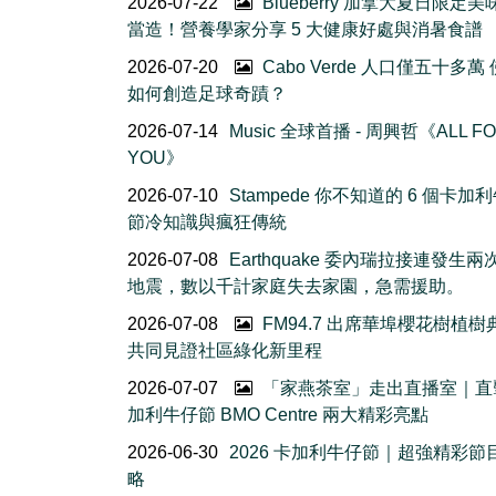
2026-07-22
Blueberry 加拿大夏日限定美
當造！營養學家分享 5 大健康好處與消暑食譜
2026-07-20
Cabo Verde 人口僅五十多萬
如何創造足球奇蹟？
2026-07-14
Music 全球首播 - 周興哲《ALL F
YOU》
2026-07-10
Stampede 你不知道的 6 個卡加
節冷知識與瘋狂傳統
2026-07-08
Earthquake 委內瑞拉接連發生
地震，數以千計家庭失去家園，急需援助。
2026-07-08
FM94.7 出席華埠櫻花樹植
共同見證社區綠化新里程
2026-07-07
「家燕茶室」走出直播室｜直
加利牛仔節 BMO Centre 兩大精彩亮點
2026-06-30
2026 卡加利牛仔節｜超強精彩節
略