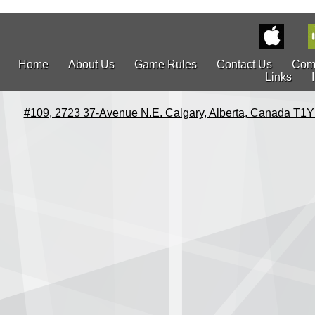
Home
About Us
Game Rules
Contact Us
Com
Links
#109, 2723 37-Avenue N.E. Calgary, Alberta, Canada T1