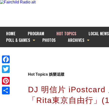
HOME
PROGRAM
HOT TOPICS
LOCAL NEWS
POLL & GAMES
PHOTOS
ARCHIVES
Facebook
Hot Topics 娛樂追蹤
Twitter
DJ 明信片 iPostcard
Pinterest
「Rita東京自由行」(1
Share