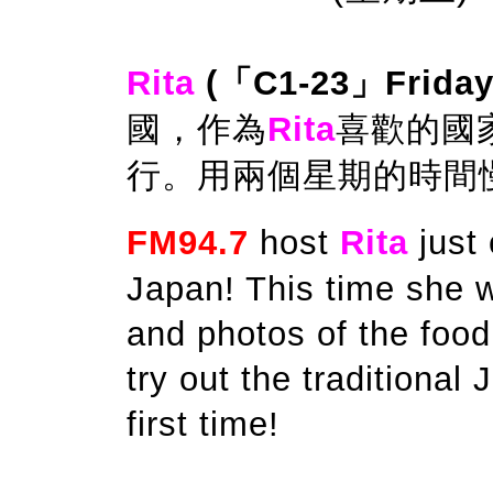
Rita
(「C1-23」Frida
國，作為
Rita
喜歡的國
行。用兩個星期的時間
FM94.7
host
Rita
just
Japan! This time she wi
and photos of the food
try out the traditional
first time!