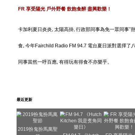
FR 享受陽光 戶外野餐 飲飽食醉 盡興歡樂！
卡加利夏日炎炎, 太陽高掛, 行政部同事為免一眾同事"熱
食, 今年Fairchild Radio FM 94.7 電台夏日派對選
同事當然一呼百應, 有得玩有得食不亦樂乎。
最近更新
2019扮鬼扮馬萬聖