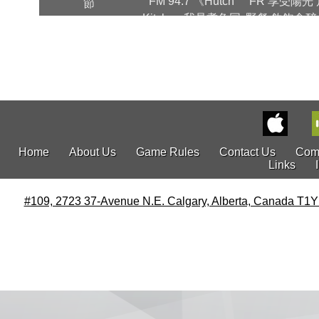
FM 94.7 《Hutch
FR 享受陽光
節
Kitchen 我是煑角同
野餐 飲飽食醉
樂日》
歡樂！
Home
About Us
Game Rules
Contact Us
Com
Links
#109, 2723 37-Avenue N.E. Calgary, Alberta, Canada T1