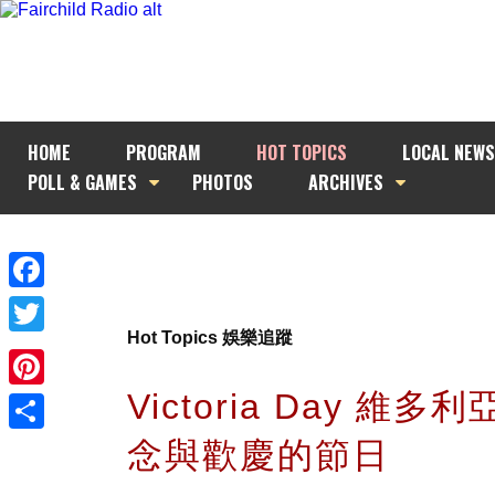
HOME
PROGRAM
HOT TOPICS
LOCAL NEWS
POLL & GAMES
PHOTOS
ARCHIVES
Facebook
Hot Topics 娛樂追蹤
Twitter
Victoria Day 維多
Pinterest
念與歡慶的節日
Share