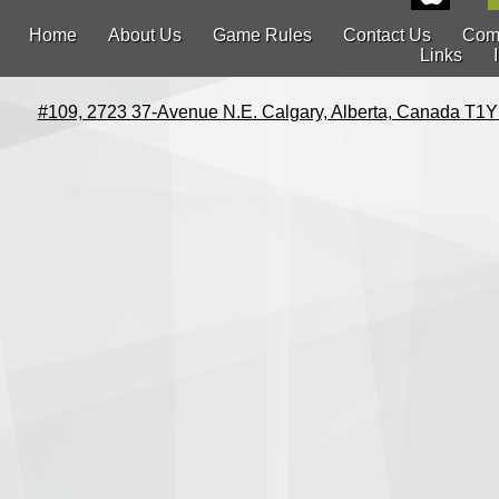
Home
About Us
Game Rules
Contact Us
Com
Links
#109, 2723 37-Avenue N.E. Calgary, Alberta, Canada T1