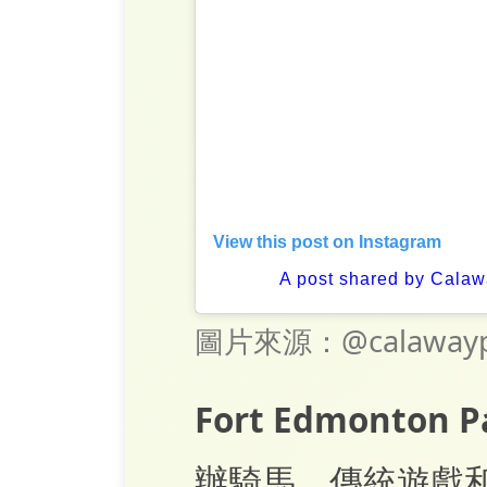
View this post on Instagram
A post shared by Cala
圖片來源：@calawayp
Fort Edmonto
辦騎馬、傳統遊戲