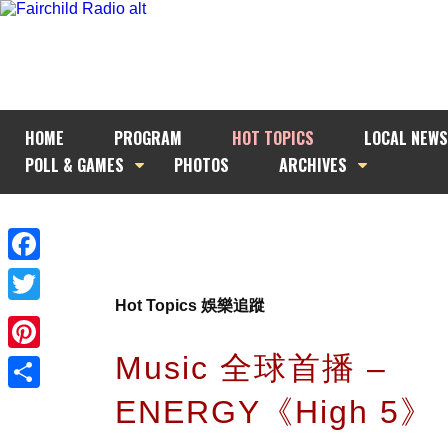
HOME
PROGRAM
HOT TOPICS
LOCAL NEWS
POLL & GAMES
PHOTOS
ARCHIVES
Facebook
Hot Topics 娛樂追蹤
Twitter
Music 全球首播 –
Pinterest
ENERGY《High 5》
Share