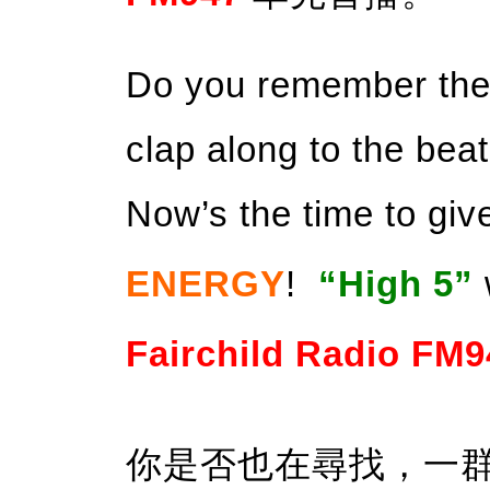
Do you remember the 
clap along to the bea
Now’s the time to giv
ENERGY
!
“High 5”
Fairchild Radio FM9
你是否也在尋找，一