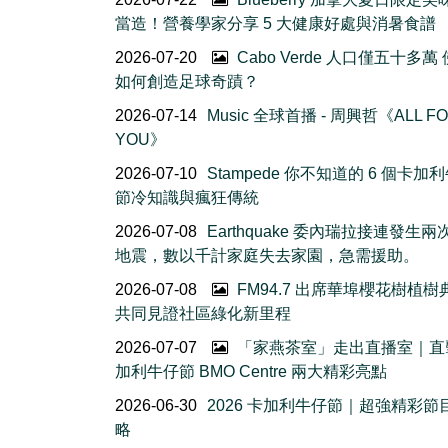
當造！營養學家分享 5 大健康好處與消暑食譜
2026-07-20
Cabo Verde 人口僅五十多萬
如何創造足球奇蹟？
2026-07-14
Music 全球首播 - 周興哲《ALL F
YOU》
2026-07-10
Stampede 你不知道的 6 個卡加
節冷知識與瘋狂傳統
2026-07-08
Earthquake 委內瑞拉接連發生
地震，數以千計家庭失去家園，急需援助。
2026-07-08
FM94.7 出席華埠櫻花樹植
共同見證社區綠化新里程
2026-07-07
「家燕茶室」走出直播室｜直
加利牛仔節 BMO Centre 兩大精彩亮點
2026-06-30
2026 卡加利牛仔節｜超強精彩節
略