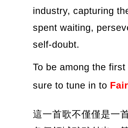
industry, capturing t
spent waiting, persev
self-doubt.
To be among the first
sure to tune in to
Fai
這一首歌不僅僅是一