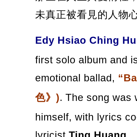
未真正被看見的人物
Edy Hsiao Ching H
first solo album and i
emotional ballad,
“Ba
色》)
. The song was 
himself, with lyrics 
lyricist
Ting Huang
.