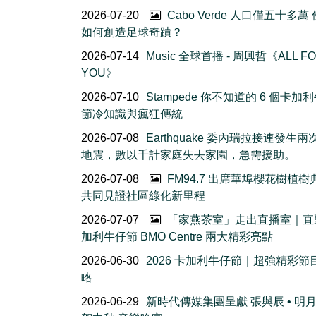
2026-07-20
Cabo Verde 人口僅五十多萬
如何創造足球奇蹟？
2026-07-14
Music 全球首播 - 周興哲《ALL F
YOU》
2026-07-10
Stampede 你不知道的 6 個卡加
節冷知識與瘋狂傳統
2026-07-08
Earthquake 委內瑞拉接連發生
地震，數以千計家庭失去家園，急需援助。
2026-07-08
FM94.7 出席華埠櫻花樹植
共同見證社區綠化新里程
2026-07-07
「家燕茶室」走出直播室｜直
加利牛仔節 BMO Centre 兩大精彩亮點
2026-06-30
2026 卡加利牛仔節｜超強精彩節
略
2026-06-29
新時代傳媒集團呈獻 張與辰 • 明