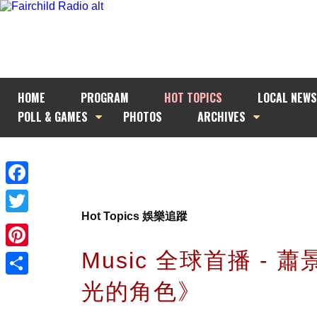
HOME
PROGRAM
HOT TOPICS
LOCAL NEWS
POLL & GAMES
PHOTOS
ARCHIVES
Facebook
Hot Topics 娛樂追蹤
Twitter
Music 全球首播 - 
Pinterest
光的角色》
Share