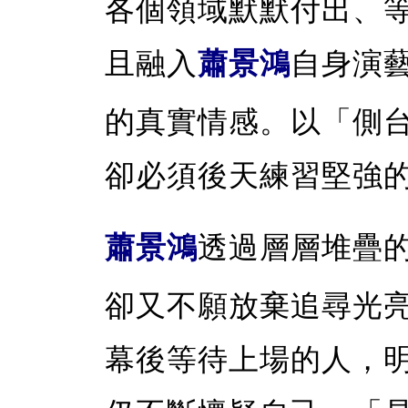
各個領域默默付出、
且融入
蕭景鴻
自身演
的真實情感。以「側
卻必須後天練習堅強
蕭景鴻
透過層層堆疊
卻又不願放棄追尋光
幕後等待上場的人，