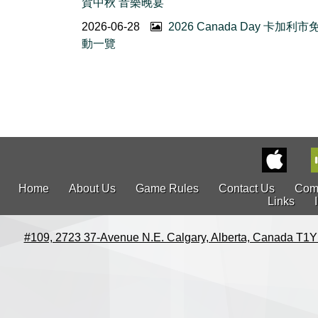
賀中秋 音樂晚宴
2026-06-28
2026 Canada Day 卡加利
動一覽
Home
About Us
Game Rules
Contact Us
Com
Links
#109, 2723 37-Avenue N.E. Calgary, Alberta, Canada T1