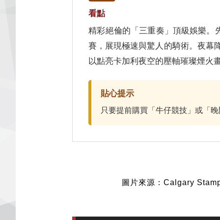
看點
精彩絕倫的「三重奏」頂級娛樂。先由
賽，展現極速與驚人的騎術。夜幕降臨
以點亮卡加利夜空的壓軸璀璨煙火
貼心提示
只要提前購買「牛仔競技」或「晚
圖片來源：Calgary Stamp