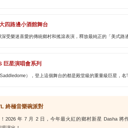
USE 大四路邊小酒館舞台
呈獻深受樂迷喜愛的傳統鄉村和搖滾表演，釋放最純正的「美式路
IES 巨星演唱會系列
nk Saddledome），登上這個舞台的都是殿堂級的重量級巨星
WL 終極音樂碗派對
026 年 7 月 2 日，今年最火紅的鄉村新星 Dash
的現場演出！