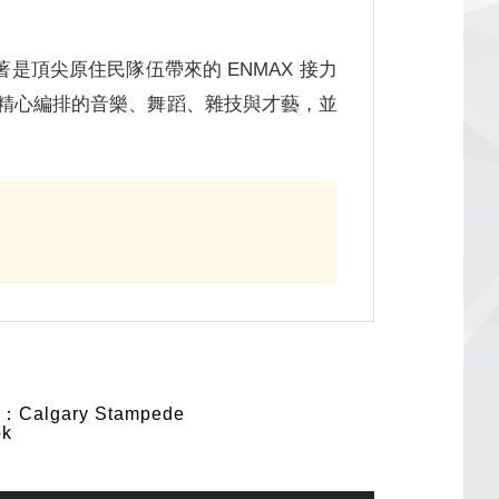
是頂尖原住民隊伍帶來的 ENMAX 接力
呈獻精心編排的音樂、舞蹈、雜技與才藝，並
algary Stampede
ok