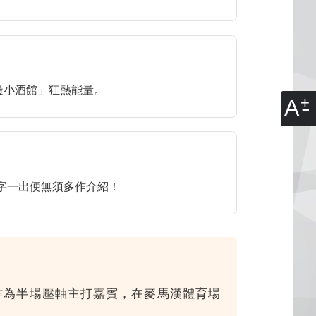
邊小酒館」狂熱能量。
A
，名字一出便無須多作介紹！
a 將作為半場壓軸主打嘉賓，在麥馬漢體育場