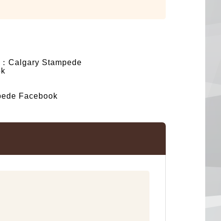
algary Stampede
ok
de Facebook