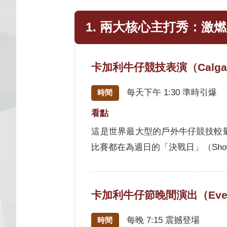
1. 兩大核心主打秀：激
卡加利牛仔競技表演（Calgary 
每天下午 1:30 準時引爆
時間
看點
這是世界最大型的戶外牛仔競技較
比賽都在為週日的「決戰日」（Showd
卡加利牛仔節晚間演出（Eveni
每晚 7:15 震撼登場
時間