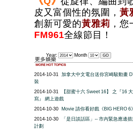
《Q
》
從旋律、編曲到
皮又富個性的氛圍，
黃
創新可愛的
黃雅莉
，您
FM961
全線節目！
Year:
Month
2014-10-31
加拿大中文電台送你宮崎駿動畫 DV
裝
2014-10-31
【甜蜜十六 Sweet 16】 之『16 
寫』 網上遊戲
2014-10-30
Movie 請你看好戲《BIG HERO 6
2014-10-30
「是日談話區」-- 市內緊急應邊
計劃