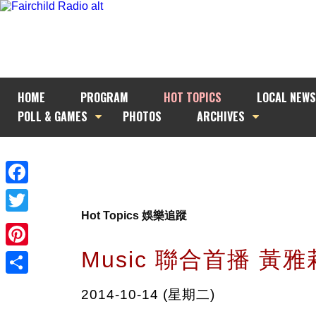
HOME
PROGRAM
HOT TOPICS
LOCAL NEWS
POLL & GAMES
PHOTOS
ARCHIVES
Facebook
Hot Topics 娛樂追蹤
Twitter
Music 聯合首播 黃
Pinterest
Share
2014-10-14 (星期二)