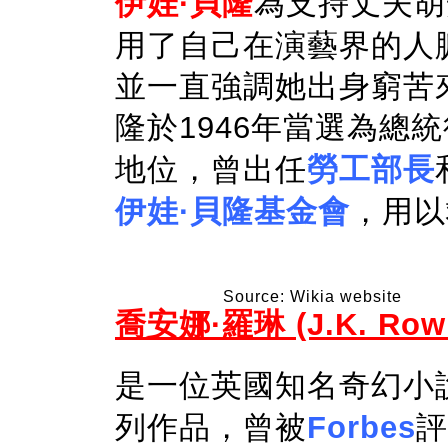
伊娃·貝隆
為支持丈夫胡
用了自己在演藝界的人
並一直強調她出身窮苦
隆於1946年當選為總
地位，曾出任
勞工部長
伊娃·貝隆基金會
，用以
Source: Wikia website
喬安娜·羅琳 (J.K. Rowl
是一位英國知名奇幻小
列作品，曾被
Forbes
評