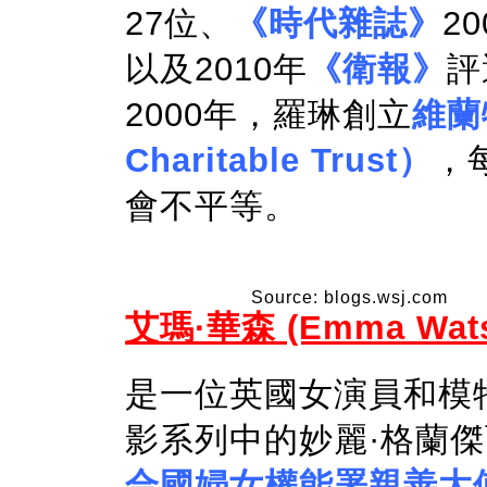
27位、
《時代雜誌》
2
以及2010年
《衛報》
評
2000年，羅琳創立
維蘭
Charitable Trust）
，
會不平等。
Source: blogs.wsj.com
艾瑪·華森 (Emma Wats
是一位英國女演員和模
影系列中的妙麗·格蘭傑
合國婦女權能署親善大