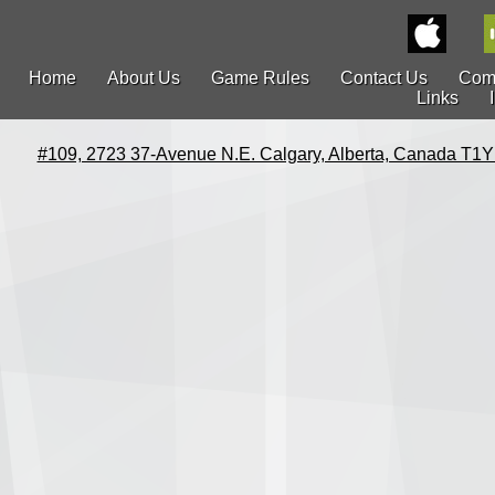
Home
About Us
Game Rules
Contact Us
Com
Links
#109, 2723 37-Avenue N.E. Calgary, Alberta, Canada T1