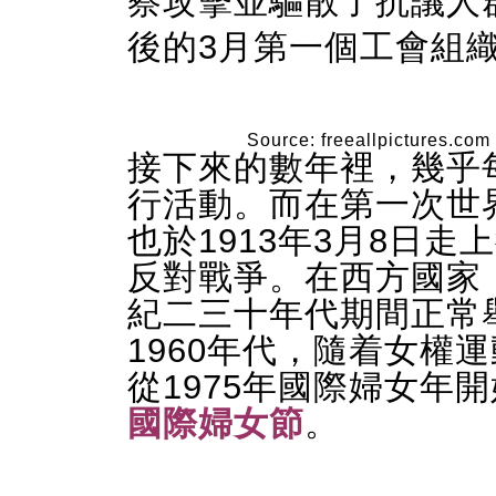
察攻擊並驅散了抗議人
後的3月第一個工會組
Source: freeallpictures.com
接下來的數年裡，幾乎
行活動。而在第一次世
也於
1913
年
3
月
8
日走上
反對戰爭。在西方國家
紀二三十年代期間正常
1960
年代，隨着女權運
從
1975
年國際婦女年開
國際婦女節
。