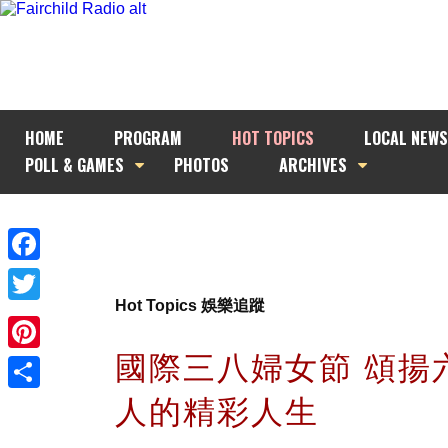
HOME
PROGRAM
HOT TOPICS
LOCAL NEWS
POLL & GAMES
PHOTOS
ARCHIVES
Facebook
Hot Topics 娛樂追蹤
Twitter
國際三八婦女節 頌揚
Pinterest
人的精彩人生
Share