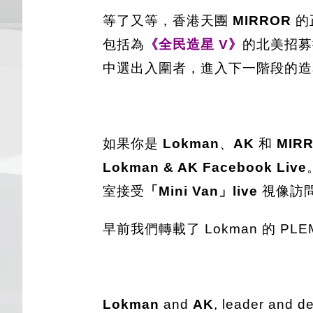
等了又等，香港天團
MIRROR
的
包括為
《全民造星 V》
的北美招募
中選出入圍者，進入下一階段的造
如果你是
Lokman
、
AK
和
MIR
Lokman & AK Facebook Live
室接受
「Mini Van」live
視像訪
早前我們轉載了 Lokman 的 P
Lokman
and
AK
, leader and d