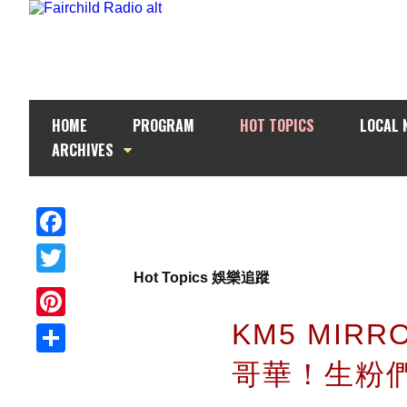
HOME
PROGRAM
HOT TOPICS
LOCAL 
ARCHIVES
Facebook
Hot Topics 娛樂追蹤
Twitter
KM5 MIR
Pinterest
哥華！生粉
Share