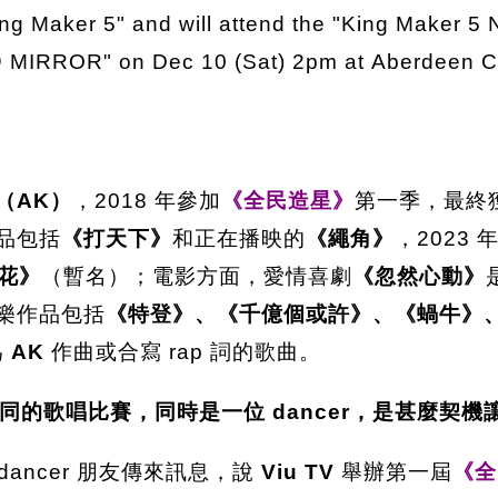
ng Maker 5" and will attend the "King Maker 5 
@ MIRROR" on Dec 10 (Sat) 2pm at Aberdeen C
g（AK）
，2018 年參加
《全民造星》
第一季，最終
品包括
《打天下》
和正在播映的
《繩角》
，2023 
花》
（暫名）；電影方面，愛情喜劇
《忽然心動》
樂作品包括
《特登》、《千億個或許》、《蝸牛》
為
AK
作曲或合寫 rap 詞的歌曲。
的歌唱比賽，同時是一位 dancer，是甚麼契
dancer 朋友傳來訊息，說
Viu TV
舉辦第一屆
《全