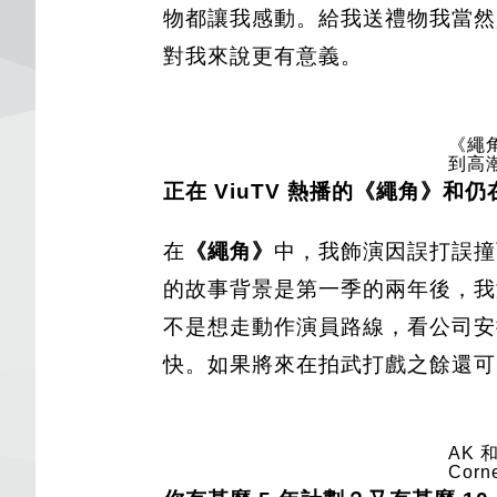
物都讓我感動。給我送禮物我當然
對我來說更有意義。
《繩
到高
正在 ViuTV 熱播的《繩角》
在
《繩角》
中，我飾演因誤打誤撞而
的故事背景是第一季的兩年後，我
不是想走動作演員路線，看公司安
快。如果將來在拍武打戲之餘還可
AK 
Corn