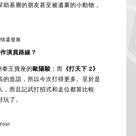
幫助基層的朋友甚至被遺棄的小動物，
劇情還發展
。
動作演員路線？
洲拳王寶座的
歐陽駿
；而
《打天下 2》
高的造詣，所以今次打得更多。至於是
人，而且記武打招式和走位都算比較
好玩了。
our