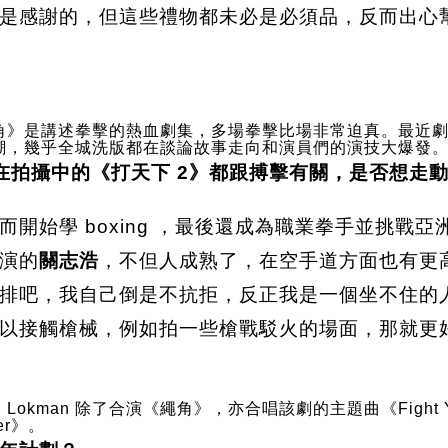
是感謝的，但這些禮物都未必是必須品，反而出心
角》是講述拳擊的熱血劇集，多場拳擊比場非常迫真。最近
潮，幾乎全城洗版都在談論故事走向和演員們的演技大爆發
和仍在拍攝中的《打天下 2》都跟搏擊有關，是否想走
開始學 boxing ，最後還成為職業拳手並挑戰亞
演的
關志浩
，不但人成熟了，在空手道方面也有更
排吧，我自己倒是不抗拒，反正我是一個坐不住的
以接觸槍械，例如拍一些槍戰駁火的場面，那就更
和 Lokman 除了合演《繩角》，亦合唱該劇的主題曲《Fight Y
er》。