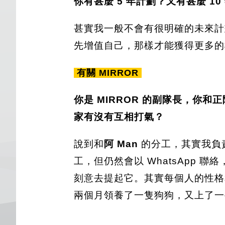
你有甚麼 5 年計劃？又有甚麼 10
甚實我一般不會有很明確的未來計
先增值自己，那樣才能獲得更多的
有關 MIRROR
你是 MIRROR 的副隊長，你
家有沒有互相打氣？
說到和
阿 Man
的分工，其實我負
工，但仍然會以 WhatsApp
刻意去提起它。其實每個人的性格
兩個月領養了一隻狗狗，又上了一些