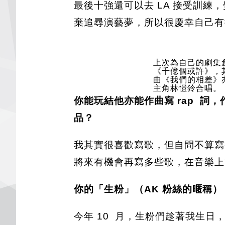
最後十強還可以去 LA 接受訓
棄追尋演藝夢，所以很慶幸自己有
上次為自己的劇集
《千億個或許》，
曲《我們的相差》亦
主角林愷鈴合唱。
你能玩結他亦能作曲寫 rap 
品？
我其實很喜歡寫歌，但自問不算寫
將來有機會再寫多些歌，在音樂上
你的「生粉」（AK 粉絲的暱稱） 
今年 10 月，生粉們趁著我生