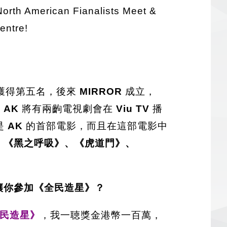
North American Fianalists Meet &
entre!
獲得第五名，後來
MIRROR
成立，
年
AK
將有兩齣電視劇會在
Viu TV
播
是
AK
的首部電影，而且在這部電影中
、《黑之呼吸》、《虎道門》、
機讓你參加《全民造星》？
民造星》
，我一聴獎金港幣一百萬，