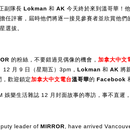
正副隊長
Lokman
和
AK
今天終於來到溫哥華！他
擔任評審，屆時他們將逐一接見參賽者並欣賞他們
星選拔。
ROR
的粉絲，不要錯過見偶像的機會，
加拿大中文
。12 月 9 日（星期五）3pm，
Lokman
和
AK
將
問，歡迎鎖定
加拿大中文電台
溫哥華
的
Facebook
LEM 娛樂生活雜誌 12 月封面故事的專訪，事不直遲
eputy leader of
MIRROR
, have arrived Vancouve