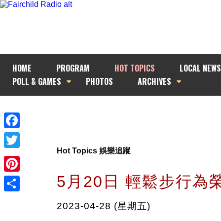
HOME
PROGRAM
HOT TOPICS
LOCAL NEWS
POLL & GAMES
PHOTOS
ARCHIVES
Facebook
Hot Topics 娛樂追蹤
Twitter
5月20日 輕鬆步行為
Pinterest
Share
2023-04-28 (星期五)