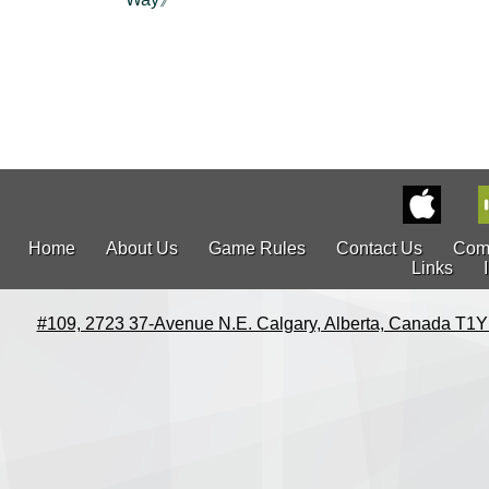
Home
About Us
Game Rules
Contact Us
Com
Links
#109, 2723 37-Avenue N.E. Calgary, Alberta, Canada T1