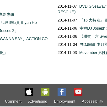
2014-11-07
DVD Giveawa
RESCUE》
分享新專輯
2014-11-07
『16 大特寫』
球運動員 Bryan Ho
2014-11-06
幸福DJ Josep
osses 2」
2014-11-06
【甜蜜十六 Swe
 WANNA SAY、ACTION GO
2014-11-04
男DJ同事 本月蓄
工廠」
2014-11-03
Movember 
Comment
Advertising
Employment
Accessibility