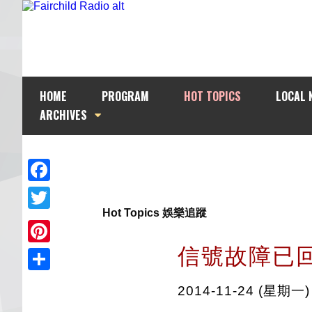
HOME
PROGRAM
HOT TOPICS
LOCAL 
ARCHIVES
Facebook
Hot Topics 娛樂追蹤
Twitter
信號故障已
Pinterest
Share
2014-11-24 (星期一)