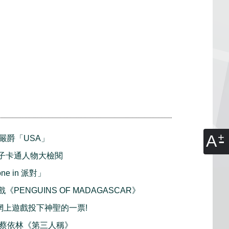
A
播 嚴爵「USA」
小鬍子卡通人物大檢閱
ne in 派對」
戲《PENGUINS OF MADAGASCAR》
 網上遊戲投下神聖的一票!
首播 蔡依林《第三人稱》