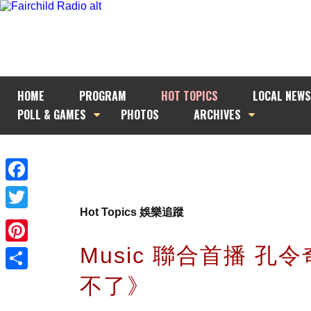
HOME
PROGRAM
HOT TOPICS
LOCAL NEWS
POLL & GAMES
PHOTOS
ARCHIVES
Facebook
Hot Topics 娛樂追蹤
Twitter
Music 聯合首播 孔
Pinterest
不了》
Share