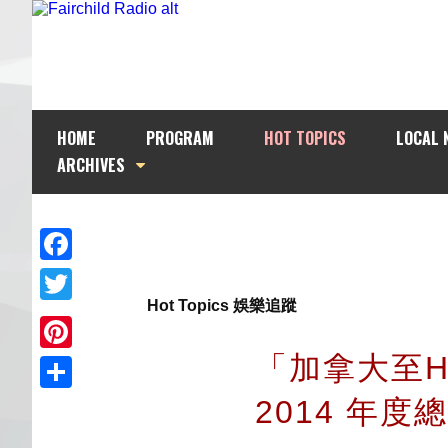
HOME
PROGRAM
HOT TOPICS
LOCAL 
ARCHIVES
Facebook
Hot Topics 娛樂追蹤
Twitter
「加拿大至H
Pinterest
2014 年
Share