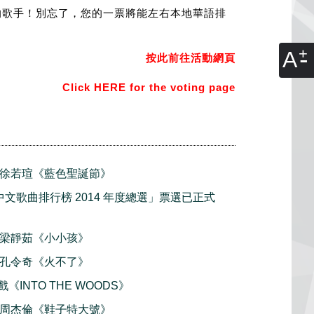
的歌手！別忘了，您的一票將能左右本地華語排
A
按此
前往活動網頁
Click
HERE
for the voting page
首播 徐若瑄《藍色聖誕節》
中文歌曲排行榜 2014 年度總選」票選已正式
首播 梁靜茹《小小孩》
首播 孔令奇《火不了》
戲《INTO THE WOODS》
首播 周杰倫《鞋子特大號》