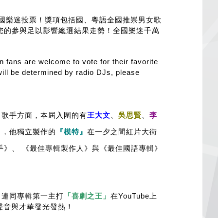
國樂迷投票！獎項包括國、粵語全國推崇男女歌
此您的參與足以影響總選結果走勢！全國樂迷千萬
 fans are welcome to vote for their favorite
ill be determined by radio DJs, please
男歌手方面，本屆入圍的有
王大文
、
吳思賢
、
李
中，他獨立製作的
『模特』
在一夕之間紅片大街
手》、 《最佳專輯製作人》與《最佳國語專輯》
，連同專輯第一主打
「喜劇之王」
在YouTube上
聲音與才華發光發熱！