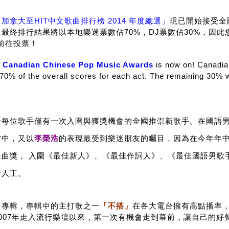
「加拿大至HIT中文歌曲排行榜 2014 年度總選」
現已開始接受全
最終排行結果將以本地樂迷票數佔70%，DJ票數佔30%，因
前往投票！
 Canadian Chinese Pop Music Awards
is now on! Canadian
70% of the overall scores for each act. The remaining 30% w
於每位歌手僅有一次入圍與獲獎機會的全國推崇新歌手。在國語
當中，又以
李榮浩
的表現最受到樂迷朋友的矚目，因為在今年年
曲獎， 入圍《最佳新人》、《最佳作詞人》、《最佳國語男歌
新人王。
名專輯，專輯中的主打歌之一
「不搭」
在各大電台擁有高點播率
007年走入流行樂壇以來，第一次有機會走到幕前，讓自己的好