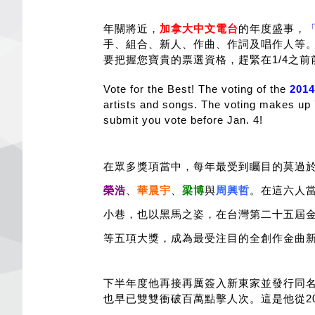
年關將近，
加拿大中文電台
的年度盛事，
手、組合、新人、作曲、作詞及唱作人等。
要把握您寶貴的票選資格，趕緊在1/4之前
Vote for the Best! The voting of the
2014
artists and songs. The voting makes up 
submit you vote before Jan. 4!
在眾多獎項當中，每年最受到矚目的莫過
榮浩
、
華晨宇
、
梁博
與
周興哲
。在這六人
小巷，也以黑馬之姿，在台灣第二十五屆金
等五項大獎，成為最受注目的全創作金曲
下半年度他再接再厲簽入新東家並發行同
也早已雙雙衝破百萬點擊人次。這是他從2