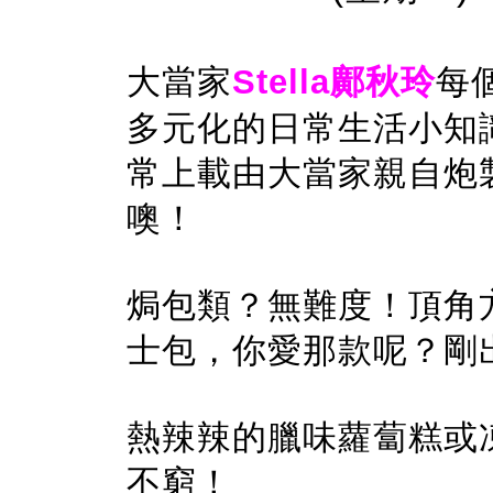
大當家
Stella鄺秋玲
每
多元化的日常生活小知
常上載由大當家親自炮
噢！
焗包類？無難度！頂角
士包，你愛那款呢？剛
熱辣辣的臘味蘿蔔糕或
不窮！