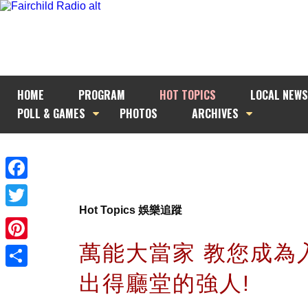
HOME
PROGRAM
HOT TOPICS
LOCAL NEWS
POLL & GAMES
PHOTOS
ARCHIVES
Facebook
Hot Topics 娛樂追蹤
Twitter
萬能大當家 教您成為
Pinterest
出得廳堂的強人!
Share