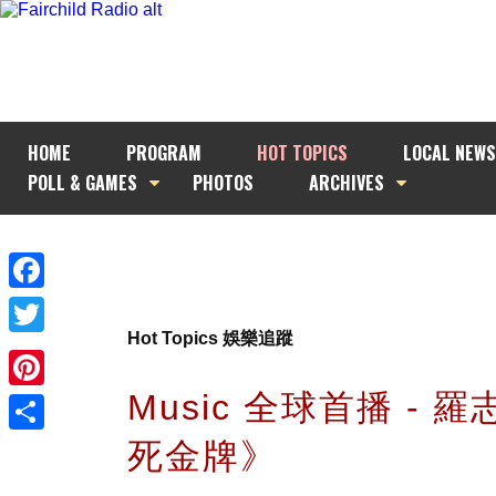
HOME
PROGRAM
HOT TOPICS
LOCAL NEWS
POLL & GAMES
PHOTOS
ARCHIVES
Facebook
Hot Topics 娛樂追蹤
Twitter
Music 全球首播 - 
Pinterest
死金牌》
Share