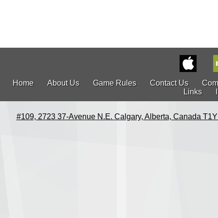
Home
About Us
Game Rules
Contact Us
Com
Links
#109, 2723 37-Avenue N.E. Calgary, Alberta, Canada T1