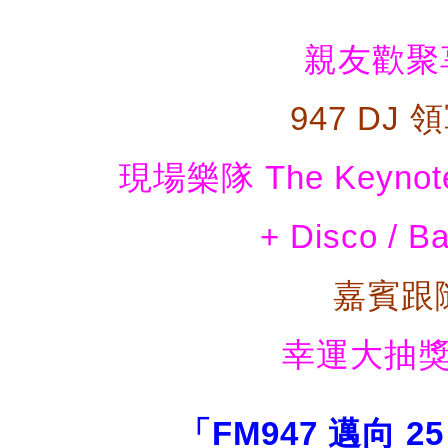
親友歡聚
947 DJ
現場樂隊 The Key
+ Disco / B
嘉賓跟
幸運大抽獎
「FM947 邁向 