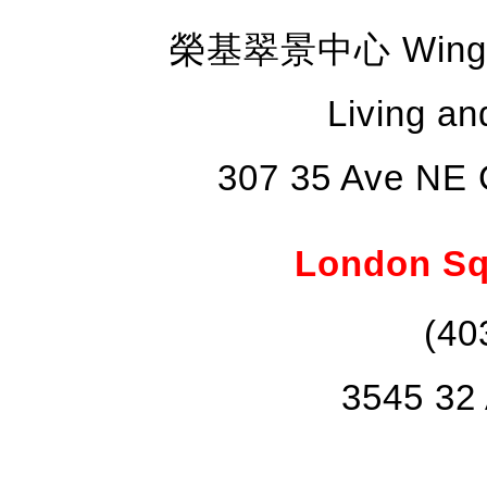
榮基翠景中心 Wing Ke
Living a
307 35 Ave NE 
London Squ
(40
3545 32