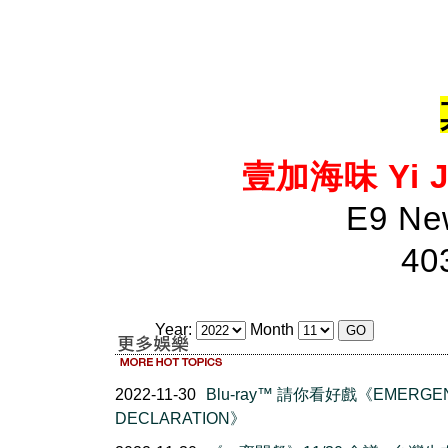
壹加海味 Yi Ji
E9 New
40
Year:
Month
2022-11-30
Blu-ray™ 請你看好戲《EMERGE
DECLARATION》