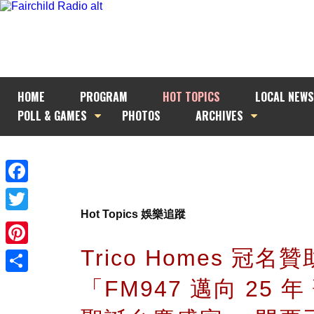
HOME
PROGRAM
HOT TOPICS
LOCAL NEWS
POLL & GAMES
PHOTOS
ARCHIVES
Facebook
Hot Topics 娛樂追蹤
Twitter
Trico Homes 冠名贊
Pinterest
「FM947 邁向 25 
Share