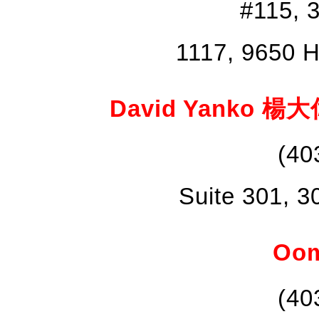
#115, 
1117, 9650 H
David Yanko 楊大
(40
Suite 301, 
Oom
(40