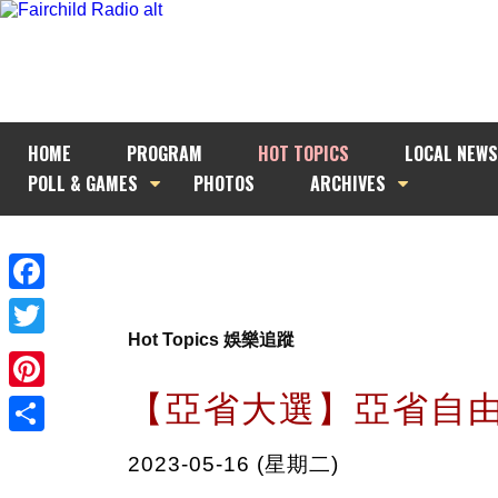
HOME
PROGRAM
HOT TOPICS
LOCAL NEWS
POLL & GAMES
PHOTOS
ARCHIVES
Facebook
Hot Topics 娛樂追蹤
Twitter
【亞省大選】亞省自
Pinterest
Share
2023-05-16 (星期二)