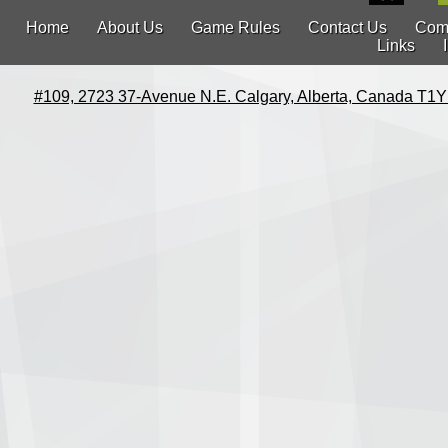
Home
About Us
Game Rules
Contact Us
Com
Links
#109, 2723 37-Avenue N.E. Calgary, Alberta, Canada T1