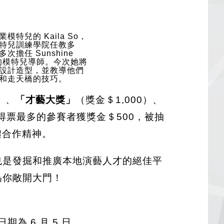
模特兒的 Kaila So，
特兒訓練學院任教多
次擔任 Sunshine
n 的模特兒導師。今次她將
設計造型，並教導他們
和走天橋的技巧。
）、
「才藝大獎」
（獎金＄1,000）、
得票最多的參賽者獲獎金＄500，被抽
群體合作精神。
也是發掘和推廣本地演藝人才的絕佳平
為你敞開大門！
為 6 月 5 日。