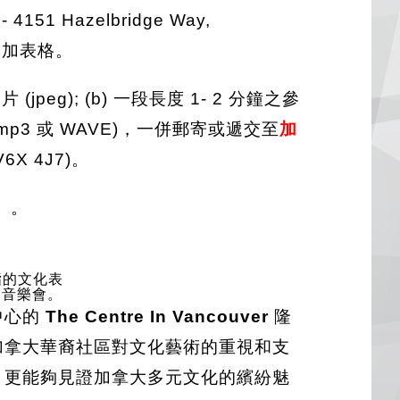
151 Hazelbridge Way,
 索取參加表格。
eg); (b) 一段長度 1- 2 分鐘之參
mp3 或 WAVE)，一併郵寄或遞交至
加
V6X 4J7)。
.」。
一指的文化表
的音樂會。
中心的
The Centre In Vancouver
隆
加拿大華裔社區對文化藝術的重視和支
，更能夠見證加拿大多元文化的繽紛魅