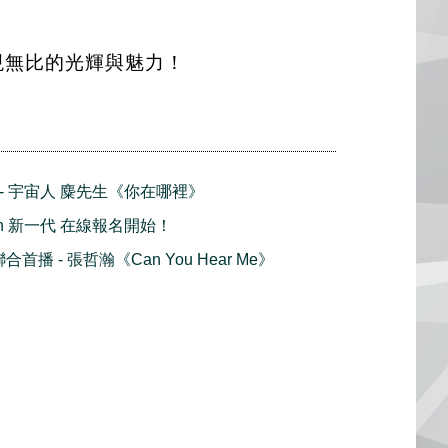
現無比的光輝與魅力！
播 - 宇宙人 麋先生《你在哪裡》
ation 新一代 在線報名開始！
 聯合首播 - 張哲瀚《Can You Hear Me》