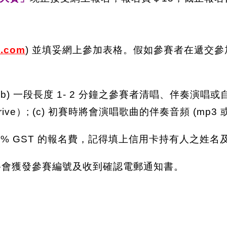
0.com
) 並填妥網上參加表格。假如參賽者在遞交參
）; (b) 一段長度 1- 2 分鐘之參賽者清唱、伴奏演唱
le Drive）; (c) 初賽時將會演唱歌曲的伴奏音頻 (mp3 
+ 5% GST 的報名費，記得填上信用卡持有人之姓名
你將會獲發參賽編號及收到確認電郵通知書。