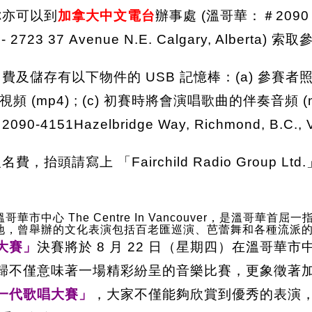
你亦可以到
加拿大中文電台
辦事處 (溫哥華：＃2090 - 4
 2723 37 Avenue N.E. Calgary, Alberta)
儲存有以下物件的 USB 記憶棒：(a) 參賽者照片 (jp
(mp4) ; (c) 初賽時將會演唱歌曲的伴奏音頻 (
0-4151Hazelbridge Way, Richmond, B.C., 
頭請寫上 「Fairchild Radio Group Ltd
哥華市中心 The Centre In Vancouver，是溫哥華首屈
地，曾舉辦的文化表演包括百老匯巡演、芭蕾舞和各種流派
唱大賽」
決賽將於 8 月 22 日（星期四）在溫哥華市
歸不僅意味著一場精彩紛呈的音樂比賽，更象徵著
n 新一代歌唱大賽」
，大家不僅能夠欣賞到優秀的表演