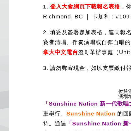
1.
登入大會網頁下載報名表格
，
Richmond, BC ｜ 卡加利：#109 -
2. 填妥及簽署參加表格，連同報名費及
賽者清唱、伴奏演唱或自彈自唱的視頻 
拿大中文電台
溫哥華辦事處（Unit 209
3. 請勿郵寄現金，如以支票繳付報名費，抬
位於溫
演場
「Sunshine Nation 新一代歌
重舉行。
Sunshine Nation
的回
持。通過
「Sunshine Natio