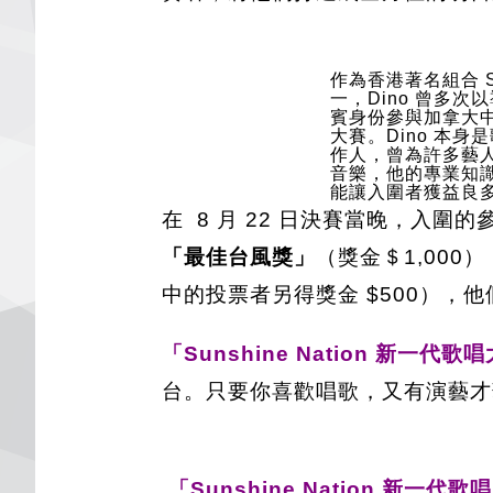
作為香港著名組合 So
一，Dino 曾多次
賓身份參與加拿大
大賽。Dino 本身
作人，曾為許多藝
音樂，他的專業知
能讓入圍者獲益良
在 8 月 22 日決賽當晚，入圍
「最佳台風獎」
（獎金＄1,000
中的投票者另得獎金 $500），他
「Sunshine Nation 新一代歌
台。只要你喜歡唱歌，又有演藝才
「Sunshine Nation 新一代