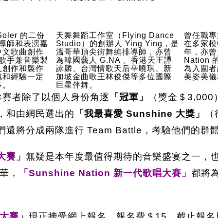
ler 的二份
天舞舞蹈工作室（Flying Dance
曾任職專業
以導師和表演嘉
Studio）的創辦人 Ying Ying，是
在多家模
中文歌曲創作
溫哥華頂尖街舞編排導師，亦曾
年，亦曾多
是歌手兼音樂製
為韓國藝人 G.NA 、香港天王譚
Natio
人創作和製作
詠麟、台灣情歌天后辛曉琪、新
為入圍者
識和經驗一定
加坡金曲歌王林俊傑等多位國際
美姿美儀
多。
巨星伴舞。
的參賽者除了以個人身份角逐
「冠軍」
（獎金＄3,000
），和由網民選出的
「我最喜愛 Sunshine 大獎」
（
們還將分成兩隊進行 Team Battle，考驗他們的
唱大賽」
無疑是本年度最值得期待的音樂盛宴之一，
華，
「Sunshine Nation 新一代歌唱大賽」
都將
歌唱大賽」
現正接受網上報名，報名費＄15，截止報名日期