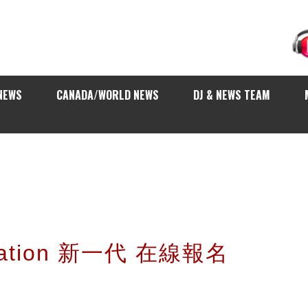
NEWS
CANADA/WORLD NEWS
DJ & NEWS TEAM
 Nation 新一代 在線報名