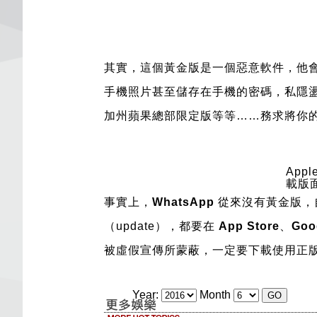
其實，這個黃金版是一個惡意軟件，他
手機照片甚至儲存在手機的密碼，私隱
加州蘋果總部限定版等等……務求將你
Appl
載版
事實上，
WhatsApp
從來沒有黃金版，
（update），
都要在
App Store
、
Goo
被虛假宣傳所蒙蔽，一定要下載使用正
Year:
Month