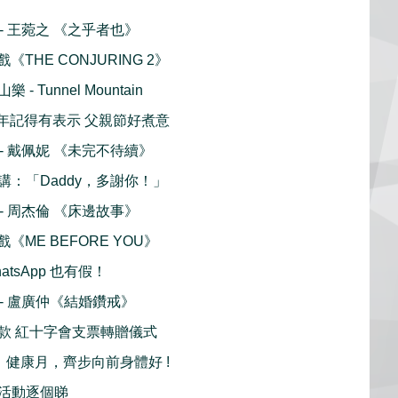
播 - 王菀之 《之乎者也》
戲《THE CONJURING 2》
 Tunnel Mountain
ay 今年記得有表示 父親節好煮意
播 - 戴佩妮 《未完不待續》
講：「Daddy，多謝你！」
播 - 周杰倫 《床邊故事》
戲《ME BEFORE YOU》
atsApp 也有假！
播 - 盧廣仲《結婚鑽戒》
款 紅十字會支票轉贈儀式
Fun」健康月，齊步向前身體好 !
活動逐個睇