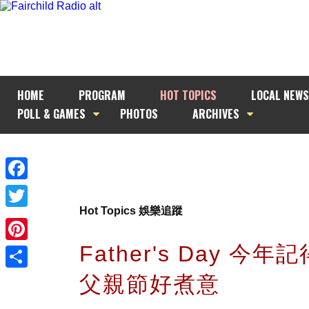
HOME
PROGRAM
HOT TOPICS
LOCAL NEWS
POLL & GAMES
PHOTOS
ARCHIVES
Facebook
Hot Topics 娛樂追蹤
Twitter
Father's Day 今
Pinterest
父親節好煮意
Share