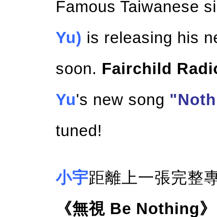
Famous Taiwanese s
Yu)
is releasing his
soon.
Fairchild Rad
Yu
's new song
"Noth
tuned!
小宇
距離上一張完整專
《無視 Be Nothing》