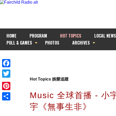
HOME
PROGRAM
HOT TOPICS
LOCAL NEWS
POLL & GAMES
PHOTOS
ARCHIVES
Facebook
Hot Topics 娛樂追蹤
Twitter
Music 全球首播 - 小
Pinterest
宇《無事生非》
Share