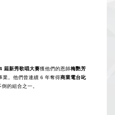
 4 屆新秀歌唱大賽
獲他們的恩師
梅艷芳
業。他們曾連續 6 年奪得
商業電台叱
不倒的組合之一。