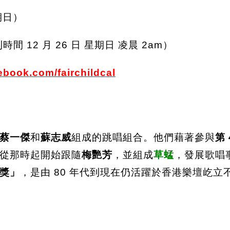
星期日）
 12 月 26 日 星期日 凌晨 2am）
ebook.com/fairchildcal
蔡一傑
和
蘇志威
組成的跳唱組合。他們藉著參與
第
從那時起開始跟隨
梅艷芳
，並組成
草蜢
，發展歌唱事
獎」
，是由 80 年代到現在仍活躍於香港樂壇屹立