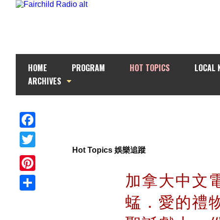
HOME
PROGRAM
HOT TOPICS
LOCAL 
ARCHIVES
Facebook
Hot Topics 娛樂追蹤
Twitter
加拿大中文電
Pinterest
蜢．愛的禮物．
Share