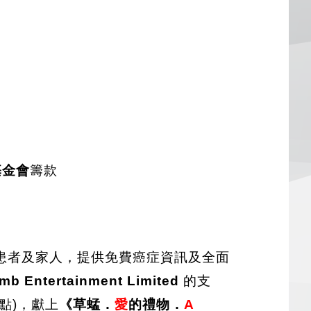
基金會
籌款
症患者及家人，提供免費癌症資訊及全面
mb Entertainment Limited
的支
二點)，獻上
《草蜢．
愛
的禮物．
A