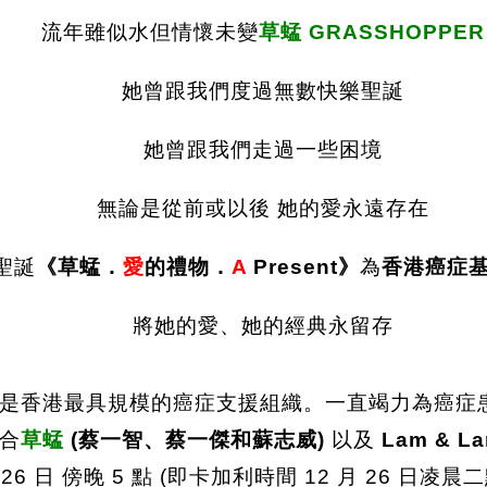
流年雖似水但情懷未變
草蜢 GRASSHOPPER
她曾跟我們度過無數快樂聖誕
她曾跟我們走過一些困境
無論是從前或以後 她的愛永遠存在
聖誕
《草蜢．
愛
的禮物．
A
Present》
為
香港癌症
將她的愛、她的經典永留存
 年，是香港最具規模的癌症支援組織。一直竭力為癌
合
草蜢
(蔡一智、蔡一傑和蘇志威)
以及
Lam & La
 26 日 傍晚 5 點 (即卡加利時間 12 月 26 日凌晨