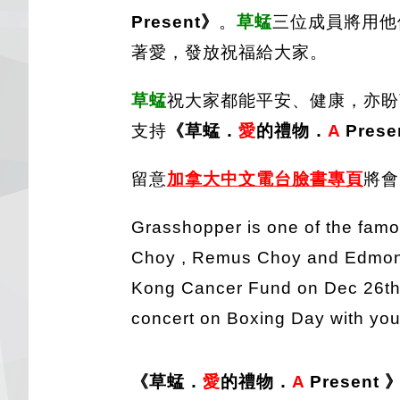
Present》
。
草蜢
三位成員將用他們
著愛，發放祝福給大家。
草蜢
祝大家都能平安、健康，亦盼
支持
《草蜢．
愛
的禮物．
A
Prese
留意
加拿大中文
電台
臉
書專頁
將會
Grasshopper is one of the fam
Choy , Remus Choy and Edmond 
Kong Cancer Fund on Dec 26th. 
concert on Boxing Day with you
《草蜢．
愛
的禮物．
A
Present