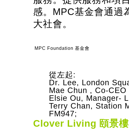
感。MPC基金會通過
大社會。
MPC Foundation 基金會
從左起:
Dr. Lee, London Squa
Mae Chun , Co-CEO 
Elsie Ou, Manager- 
Terry Chan, Station 
FM947;
Clover Living 頤景樓