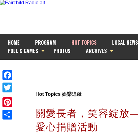
HOME
PROGRAM
HOT TOPICS
LOCAL NEWS
POLL & GAMES
PHOTOS
ARCHIVES
Facebook
Hot Topics 娛樂追蹤
Twitter
關愛長者，笑容綻放
Pinterest
愛心捐贈活動
Share